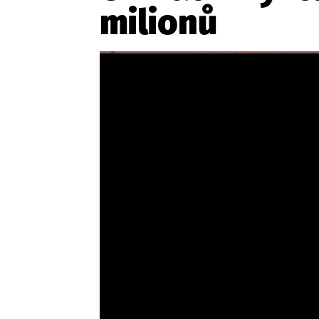
milionů
Etický kodex
Kontakt
V
Provozovatelem serveru 