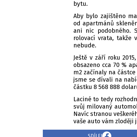
bytu.
Aby bylo zajištěno ma
od apartmánů skleněn
ani nic podobného. 
rolovací vrata, takže
nebude.
Ještě v září roku 201
obsazeno cca 70 % apa
m2 začínaly na částce 
jsme se dívali na nabí
částku 8 568 888 dolar
Laciné to tedy rozhod
svůj milovaný automob
Navíc stranou veškeréh
vaše auto vám zloději 
SDÍLEJ