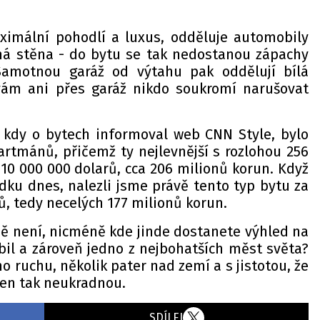
ximální pohodlí a luxus, odděluje automobily
á stěna - do bytu se tak nedostanou zápachy
Samotnou garáž od výtahu pak oddělují bílá
 vám ani přes garáž nikdo soukromí narušovat
5, kdy o bytech informoval web CNN Style, bylo
rtmánů, přičemž ty nejlevnější s rozlohou 256
10 000 000 dolarů, cca 206 milionů korun. Když
dku dnes, nalezli jsme právě tento typ bytu za
ů, tedy necelých 177 milionů korun.
ně není, nicméně kde jinde dostanete výhled na
il a zároveň jedno z nejbohatších měst světa?
o ruchu, několik pater nad zemí a s jistotou, že
jen tak neukradnou.
SDÍLEJ