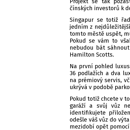
Projekt se tak pozas
čínských investorů k d
Singapur se totiž řa
jedním z nejdůležitějš
tomto městě uspět, m
Pokud se vám to však 
nebudou bát sáhnout 
Hamilton Scotts.
Na první pohled luxu
36 podlažích a dva lu
na prémiový servis, v
ukrývá v podobě parko
Pokud totiž chcete v 
garáží a svůj vůz n
identifikujete přilo
odešle váš vůz do výta
mezidobí opět pomocí 