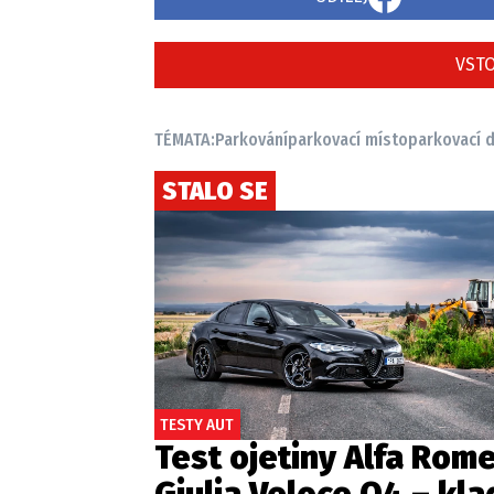
VSTO
TÉMATA:
Parkování
parkovací místo
parkovací 
STALO SE
TESTY AUT
Test ojetiny Alfa Rom