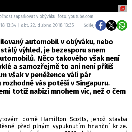
ožnost zaparkovat v obýváku, foto: youtube.com
18 13:34 | akt. 22. dubna 2018 13:35
Sdílej:
ilovaný automobil v obýváku, nebo
 stálý výhled, je bezesporu snem
utomobilů. Něco takového však není
yklé a samozřejmě to ani není příliš
ám však v peněžence válí pár
 rozhodně vás potěší v Singapuru.
žemi totiž nabízí mnohem víc, než o čem
ytovém domě Hamilton Scotts, jehož stavba
 těsně před plným vypuknutím finanční krize.