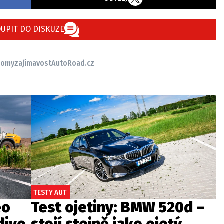
UPIT DO DISKUZE
domy
zajímavost
AutoRoad.cz
TESTY AUT
eo
Test ojetiny: BMW 520d –