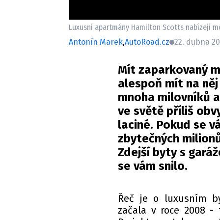
Luxusní apartmány Hamilton Scotts nabízejí m
Antonín Marek
,
AutoRoad.cz
22. dubna 20
Mít zaparkovaný m
alespoň mít na něj
mnoha milovníků a
ve světě příliš obv
laciné. Pokud se v
zbytečných milionů
Zdejší byty s gará
se vám snilo.
Řeč je o luxusním b
začala v roce 2008 -