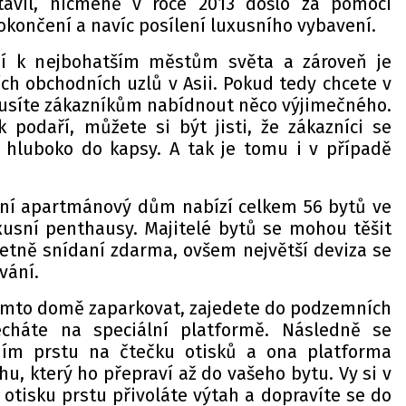
tavil, nicméně v roce 2013 došlo za pomoci
okončení a navíc posílení luxusního vybavení.
dí k nejbohatším městům světa a zároveň je
ích obchodních uzlů v Asii. Pokud tedy chcete v
usíte zákazníkům nabídnout něco výjimečného.
podaří, můžete si být jisti, že zákazníci se
hluboko do kapsy. A tak je tomu i v případě
sní apartmánový dům nabízí celkem 56 bytů ve
xusní penthausy. Majitelé bytů se mohou těšit
četně snídaní zdarma, ovšem největší deviza se
vání.
tomto domě zaparkovat, zajedete do podzemních
echáte na speciální platformě. Následně se
žením prstu na čtečku otisků a ona platforma
hu, který ho přepraví až do vašeho bytu. Vy si v
otisku prstu přivoláte výtah a dopravíte se do