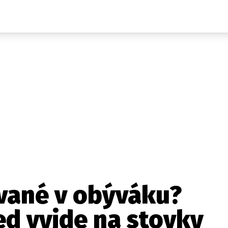
Auta
Elektro
Rally
Motorsport
Testy aut
Novinky ze světa EV
Ostatní
Pit Lane
Novinky
Testy elektromobilů
Tiskovky
Češi v akci
Eko
Trh s elektromobily
Rozhovory
FIA CEZ & Poháry
Spy
Dakar
Mezinárodní scéna
Historie
Z domova
Zajímavosti
Ze světa
Technika
Ekonomika
vané v obýváku?
Český trh
ed vyjde na stovky
Tuning
Profi