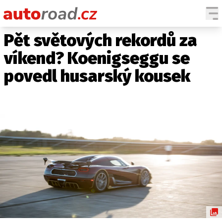
Pět světových rekordů za
AUTA
víkend? Koenigseggu se
TESTY AUT
povedl husarský kousek
NOVINKY
EKO
SPY
HISTORIE
ZAJÍMAVOSTI
TECHNIKA
EKONOMIKA
ČESKÝ TRH
TUNING
PROFI