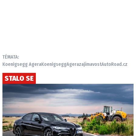
TÉMATA:
Koenigsegg Agera
Koenigsegg
Agera
zajímavost
AutoRoad.cz
STALO SE