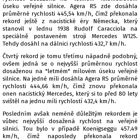
úseku veřejné silnice. Agera RS zde dosáhla
průměrné rychlosti 445,54 km/h, čímž překonala
rekord ještě z nacistické éry Německa, který
Provozovatelem serveru autoroad.cz je
stanovil v lednu 1938 Rudolf Caracciola na
INCORP MEDIA GROUP s.r.o., IČ: 118 23 054
speciálně postaveném stroji Mercedes W125.
Tehdy dosáhl na dálnici rychlosti 432,7 km/h.
Čtvrtý rekord je tomu třetímu nápadně podobný,
ovšem jedná se o nejvyšší průměrnou rychlost
dosaženou na "letmém" mílovém úseku veřejné
silnice. Na jedné míli dosáhla Agera RS průměrné
rychlosti 444,66 km/h, čímž znovu překonala
onen nacistický Mercedes, který si to před 80 lety
svištěl na jednu míli rychlostí 432,4 km/h.
Posledním avšak neméně důležitým rekordem je
vůbec nejvyšší dosažená rychlost na veřejné
silnici. Tou bylo v případě Koenigseggu 457.49
km/h, čímž naposledy překonala rekord