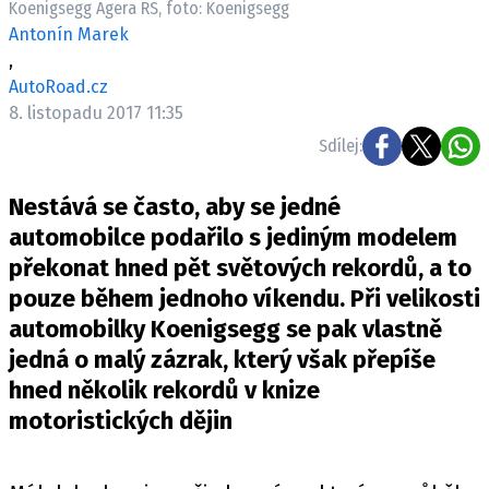
Koenigsegg Agera RS, foto: Koenigsegg
ELEKTRO
Antonín Marek
,
NOVINKY ZE SVĚTA EV
AutoRoad.cz
TESTY ELEKTROMOBILŮ
8. listopadu 2017 11:35
TRH S ELEKTROMOBILY
Sdílej:
RALLY
Nestává se často, aby se jedné
OSTATNÍ
automobilce podařilo s jediným modelem
TISKOVKY
překonat hned pět světových rekordů, a to
pouze během jednoho víkendu. Při velikosti
ROZHOVORY
automobilky Koenigsegg se pak vlastně
DAKAR
jedná o malý zázrak, který však přepíše
Z DOMOVA
hned několik rekordů v knize
ZE SVĚTA
motoristických dějin
MOTORSPORT