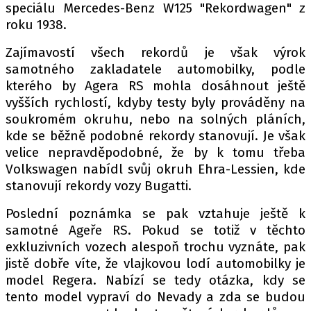
speciálu Mercedes-Benz W125 "Rekordwagen" z
roku 1938.
Zajímavostí všech rekordů je však výrok
samotného zakladatele automobilky, podle
kterého by Agera RS mohla dosáhnout ještě
vyšších rychlostí, kdyby testy byly prováděny na
soukromém okruhu, nebo na solných pláních,
kde se běžně podobné rekordy stanovují. Je však
velice nepravděpodobné, že by k tomu třeba
Volkswagen nabídl svůj okruh Ehra-Lessien, kde
stanovují rekordy vozy Bugatti.
Poslední poznámka se pak vztahuje ještě k
samotné Ageře RS. Pokud se totiž v těchto
exkluzivních vozech alespoň trochu vyznáte, pak
jistě dobře víte, že vlajkovou lodí automobilky je
model Regera. Nabízí se tedy otázka, kdy se
tento model vypraví do Nevady a zda se budou