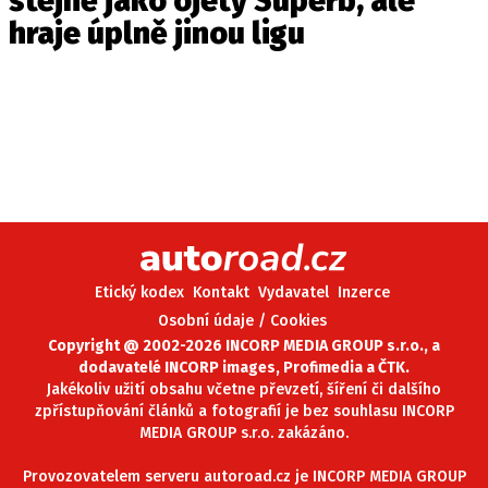
stejně jako ojetý Superb, ale
hraje úplně jinou ligu
Etický kodex
Kontakt
Vydavatel
Inzerce
Osobní údaje / Cookies
Copyright @ 2002-2026 INCORP MEDIA GROUP s.r.o., a
dodavatelé INCORP images, Profimedia a ČTK.
Jakékoliv užití obsahu včetne převzetí, šíření či dalšího
zpřístupňování článků a fotografií je bez souhlasu INCORP
MEDIA GROUP s.r.o. zakázáno.
Provozovatelem serveru autoroad.cz je INCORP MEDIA GROUP