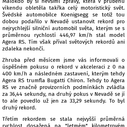
Málokdo by si nevšiml zprávy, která v průběhu
PIT LANE
víkendu obletěla takřka celý motoristický svět.
ČEŠI V AKCI
Švédské automobilce Koenigsegg se totiž tou
FIA CEZ & POHÁRY
dobou podařilo v Nevadě ustanovit rekord pro
MEZINÁRODNÍ SCÉNA
nejrychlejší silniční automobil světa, kterým se s
průměrnou rychlostí 446,97 km/h stal model
Agera RS. Tím však příval světových rekordů ani
SLEDUJTE NÁS NA
|
zdaleka nekončí.
Zhruba před měsícem jsme vás informovali o
Máte příběh, fotku nebo video?
úspěšném pokusu o rekord v akceleraci z 0 na
Pošlete e-mail na autoroad.cz
400 km/h a následném zastavení, kterým tehdy
Agera RS trumfla Bugatti Chiron. Tehdy to Agera
RS ve značně provizorních podmínkách zvládla
ETICKÝ KODEX
za 36,44 sekundy, na druhý pokus v Nevadě se jí
KONTAKT
to ale povedlo už jen za 33,29 sekundy. To byl
VYDAVATEL
druhý rekord.
INZERCE
Třetím rekordem se stala nejvyšší průměrná
OSOBNÍ ÚDAJE / COOKIES
rychlost dosažená na "letmém" kilometrovém