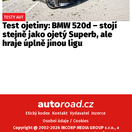
TESTY AUT
Test ojetiny: BMW 520d – stojí
stejně jako ojetý Superb, ale
hraje úplně jinou ligu
Etický kodex
Kontakt
Vydavatel
Inzerce
Osobní údaje / Cookies
Copyright @ 2002-2026 INCORP MEDIA GROUP s.r.o., a