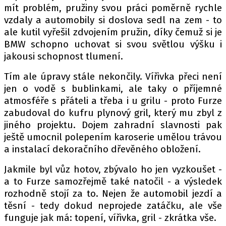
mít problém, pružiny svou práci poměrně rychle
vzdaly a automobily si doslova sedl na zem - to
ale kutil vyřešil zdvojením pružin, díky čemuž si je
Provozovatelem serveru autoroad.cz je
BMW schopno uchovat si svou světlou výšku i
INCORP MEDIA GROUP s.r.o., IČ: 118 23 054
jakousi schopnost tlumení.
Tím ale úpravy stále nekončily. Vířivka přeci není
jen o vodě s bublinkami, ale taky o příjemné
atmosféře s přáteli a třeba i u grilu - proto Furze
zabudoval do kufru plynový gril, který mu zbyl z
jiného projektu. Dojem zahradní slavnosti pak
ještě umocnil polepením karoserie umělou trávou
a instalací dekoračního dřevěného obložení.
Jakmile byl vůz hotov, zbývalo ho jen vyzkoušet -
a to Furze samozřejmě také natočil - a výsledek
rozhodně stojí za to. Nejen že automobil jezdí a
těsní - tedy dokud neprojede zatáčku, ale vše
funguje jak má: topení, vířivka, gril - zkrátka vše.