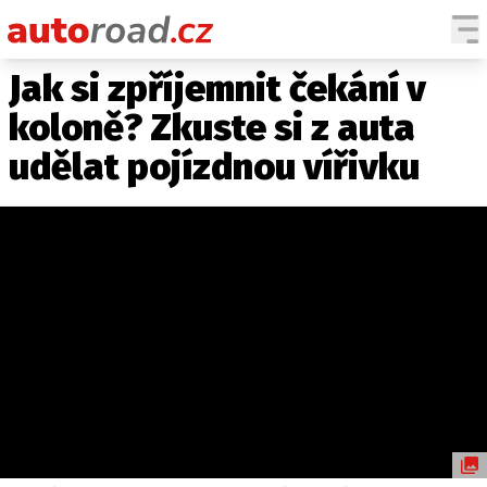
Jak si zpříjemnit čekání v
AUTA
koloně? Zkuste si z auta
TESTY AUT
udělat pojízdnou vířivku
NOVINKY
EKO
SPY
HISTORIE
ZAJÍMAVOSTI
TECHNIKA
EKONOMIKA
ČESKÝ TRH
TUNING
PROFI