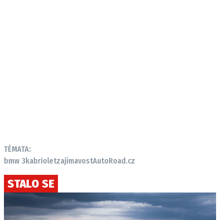
TÉMATA:
bmw 3
kabriolet
zajímavost
AutoRoad.cz
STALO SE