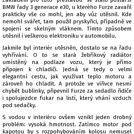
PIT LANE
BMW řady 3 generace e30, u kterého Furze zavařil
ČEŠI V AKCI
prakticky vše co mohl, jen aby vůz utěsnil. Kde
FIA CEZ & POHÁRY
nemohl svářet, tam použil pryskyřici, případně ve
MEZINÁRODNÍ SCÉNA
spojení se skelným vláknem. Tímto způsobem
utěsnil i veškerou elektroniku v automobilu.
SLEDUJTE NÁS NA
|
Jakmile byl interiér utěsněn, dostalo se na řadu
vyhřívání. O to se stará žebříkový radiátor
umístěný na podlaze vozu, který je přímo
Máte příběh, fotku nebo video?
připojen k chladiči. Jedná se tedy o velmi
Pošlete e-mail na autoroad.cz
elegantní cestu, jak využívat teplo motoru a
zároveň ho chladit. A protože ve vířivce nesmí
chybět bublinky, připevnil Furze za sedadlo řidiče
ETICKÝ KODEX
i spolujezdce fukar na listí, který vhání vzduch
KONTAKT
pod sedačky.
VYDAVATEL
S vodou v interiéru ovšem vznikl jeden drobný
INZERCE
problém: vysoká hmotnost. Zatímco motor pod
OSOBNÍ ÚDAJE / COOKIES
kapotou by s rozpohybováním kolosu nemusel