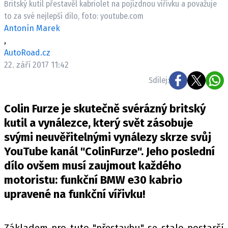
Britský kutil přestavěl kabriolet na pojízdnou vířivku a považuje
ELEKTRO
to za své nejlepší dílo, foto: youtube.com
Antonín Marek
NOVINKY ZE SVĚTA EV
,
TESTY ELEKTROMOBILŮ
AutoRoad.cz
TRH S ELEKTROMOBILY
22. září 2017 11:42
Sdílej:
RALLY
Colin Furze je skutečně svérázný britský
OSTATNÍ
kutil a vynálezce, který svět zásobuje
TISKOVKY
svými neuvěřitelnými vynálezy skrze svůj
ROZHOVORY
YouTube kanál "ColinFurze". Jeho poslední
DAKAR
dílo ovšem musí zaujmout každého
Z DOMOVA
motoristu: funkční BMW e30 kabrio
ZE SVĚTA
upravené na funkční vířivku!
MOTORSPORT
Základem pro tuto "přestavbu" se stalo postarší