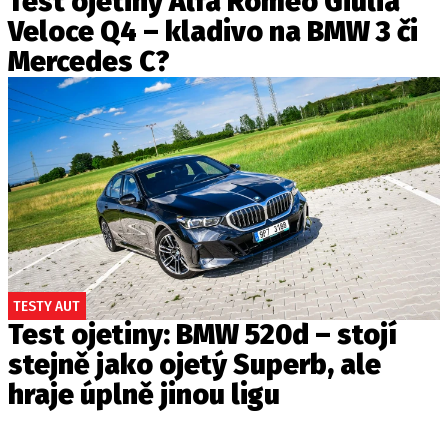
Test ojetiny Alfa Romeo Giulia
Veloce Q4 – kladivo na BMW 3 či
Mercedes C?
TESTY AUT
Test ojetiny: BMW 520d – stojí
stejně jako ojetý Superb, ale
hraje úplně jinou ligu