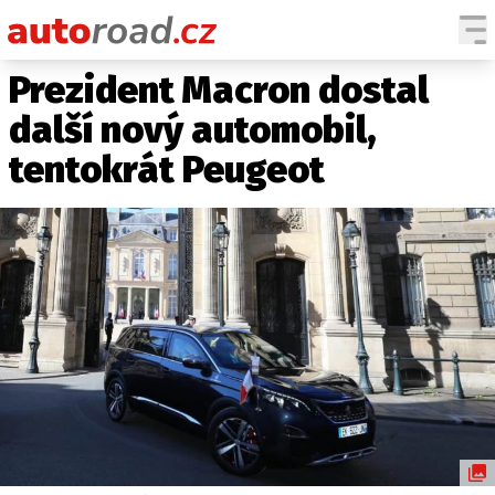
Prezident Macron dostal
AUTA
další nový automobil,
TESTY AUT
tentokrát Peugeot
NOVINKY
EKO
SPY
HISTORIE
ZAJÍMAVOSTI
TECHNIKA
EKONOMIKA
ČESKÝ TRH
TUNING
PROFI