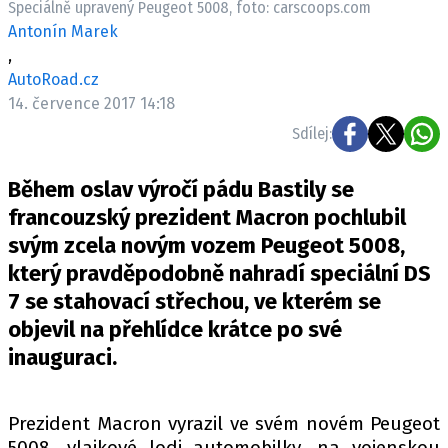
Speciálně upravený Peugeot 5008, foto: carscoops.com
ELEKTRO
Antonín Marek
,
NOVINKY ZE SVĚTA EV
AutoRoad.cz
TESTY ELEKTROMOBILŮ
14. července 2017 14:18
TRH S ELEKTROMOBILY
Sdílej:
RALLY
Během oslav výročí pádu Bastily se
OSTATNÍ
francouzský prezident Macron pochlubil
TISKOVKY
svým zcela novým vozem Peugeot 5008,
který pravděpodobně nahradí speciální DS
ROZHOVORY
7 se stahovací střechou, ve kterém se
DAKAR
objevil na přehlídce krátce po své
Z DOMOVA
inauguraci.
ZE SVĚTA
MOTORSPORT
Prezident Macron vyrazil ve svém novém Peugeot
5008, vlajkové lodi automobilky, na vojenskou