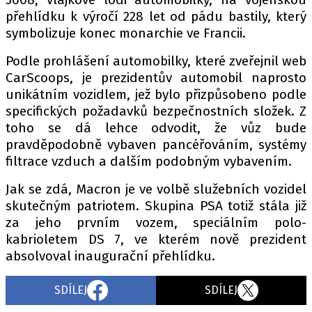
PIT LANE
přehlídku k výročí 228 let od pádu bastily, který
ČEŠI V AKCI
symbolizuje konec monarchie ve Francii.
FIA CEZ & POHÁRY
Podle prohlášení automobilky, které zveřejnil web
MEZINÁRODNÍ SCÉNA
CarScoops, je prezidentův automobil naprosto
unikátním vozidlem, jež bylo přizpůsobeno podle
SLEDUJTE NÁS NA
|
specifických požadavků bezpečnostních složek. Z
toho se dá lehce odvodit, že vůz bude
pravděpodobně vybaven pancéřováním, systémy
Máte příběh, fotku nebo video?
filtrace vzduch a dalším podobným vybavením.
Pošlete e-mail na autoroad.cz
Jak se zdá, Macron je ve volbě služebních vozidel
skutečným patriotem. Skupina PSA totiž stála již
ETICKÝ KODEX
za jeho prvním vozem, speciálním polo-
kabrioletem DS 7, ve kterém nově prezident
KONTAKT
absolvoval inaugurační přehlídku.
VYDAVATEL
INZERCE
SDÍLEJ
SDÍLEJ
OSOBNÍ ÚDAJE / COOKIES