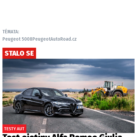
TÉMATA:
Peugeot 5008
Peugeot
AutoRoad.cz
STALO SE
TESTY AUT