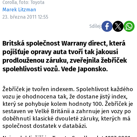
Corolla, foto: Toyota
ELEKTRO
Marek Litzman
23. března 2011 12:55
NOVINKY ZE SVĚTA EV
Sdílej:
TESTY ELEKTROMOBILŮ
TRH S ELEKTROMOBILY
Britská společnost Warrany direct, která
RALLY
pojišťuje opravy auta tvoří tak jakousi
prodlouženou záruku, zveřejnila žebříček
OSTATNÍ
spolehlivosti vozů. Vede Japonsko.
TISKOVKY
ROZHOVORY
Žebříček je tvořen indexem. Spolehlivost každého
DAKAR
vozu je ohodnocena tak, že dostane jistý index,
Z DOMOVA
který se pohybuje kolem hodnoty 100. Žebříček je
ZE SVĚTA
sestaven ve Velké Británii a zahrnuje jen vozy po
doběhnutí klasické dvouleté záruky, kterých má
MOTORSPORT
společnost dostatek v databázi.