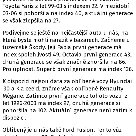
Toyota Yaris z let 99-03 s indexem 22. V mezidobí
03-06 si pohoršila na index 40, aktuální generace
se však zlepšila na 27.
Provozovatelem serveru autoroad.cz je
INCORP MEDIA GROUP s.r.o., IČ: 118 23 054
Podívejme se ještě na nejčastější auta u nás, na
která byste mohli narazit v bazarech. Začneme u
tuzemské Škody. Její Fabia první generace má
index spolehlivosti 49, Octavia první generace 43,
druhá generace se však značně zhoršila na 86.
Pro úplnost, Superb první generace má index 136.
K dispozici nejsou data za oblíbené vozy Hyundai
i30 a Kia cee'd, známe však oblíbené Renaulty
Mégane. Zatímco první generace tohoto vozu z
let 1996-2003 má index 97, druhá generace si
pohoršila na 102. Aktuální generace není zatím k
dispozici.
Oblíbený je u nás také Ford Fusion. Tento vůz