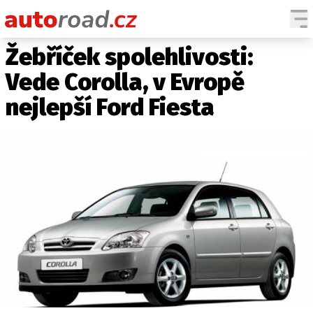
Žebříček spolehlivosti:
AUTA
Vede Corolla, v Evropě
TESTY AUT
nejlepší Ford Fiesta
NOVINKY
EKO
SPY
HISTORIE
ZAJÍMAVOSTI
TECHNIKA
EKONOMIKA
ČESKÝ TRH
TUNING
PROFI