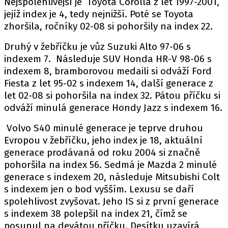
Nejspolehlivější je Toyota Corolla z let 1997-2001,
PIT LANE
jejíž index je 4, tedy nejnižší. Poté se Toyota
ČEŠI V AKCI
zhoršila, ročníky 02-08 si pohoršily na index 22.
FIA CEZ & POHÁRY
Druhý v žebříčku je vůz Suzuki Alto 97-06 s
MEZINÁRODNÍ SCÉNA
indexem 7. Následuje SUV Honda HR-V 98-06 s
indexem 8, bramborovou medaili si odváží Ford
SLEDUJTE NÁS NA
|
Fiesta z let 95-02 s indexem 14, další generace z
let 02-08 si pohoršila na index 32. Pátou příčku si
odváží minulá generace Hondy Jazz s indexem 16.
Máte příběh, fotku nebo video?
Pošlete e-mail na autoroad.cz
Volvo S40 minulé generace je teprve druhou
Evropou v žebříčku, jeho index je 18, aktuální
generace prodávaná od roku 2004 si značně
ETICKÝ KODEX
pohoršila na index 56. Sedmá je Mazda 2 minulé
KONTAKT
generace s indexem 20, následuje Mitsubishi Colt
s indexem jen o bod vyšším. Lexusu se daří
VYDAVATEL
spolehlivost zvyšovat. Jeho IS si z první generace
INZERCE
s indexem 38 polepšil na index 21, čímž se
OSOBNÍ ÚDAJE / COOKIES
posunul na devátou příčku. Desítku uzavírá