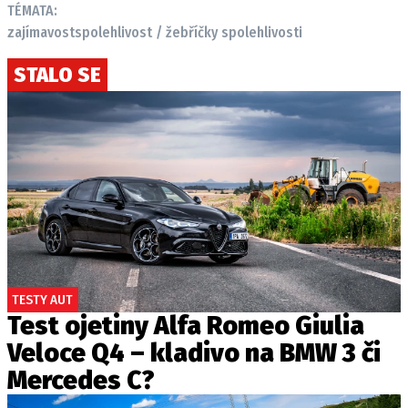
TÉMATA:
zajímavost
spolehlivost / žebříčky spolehlivosti
STALO SE
TESTY AUT
Test ojetiny Alfa Romeo Giulia
Veloce Q4 – kladivo na BMW 3 či
Mercedes C?