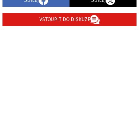
SDÍLEJ
SDÍLEJ
VSTOUPIT DO DISKUZE
Provozovatelem serveru autoroad.cz je
INCORP MEDIA GROUP s.r.o., IČ: 118 23 054