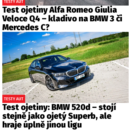
TESTY AUT
Test ojetiny Alfa Romeo Giulia
Veloce Q4 – kladivo na BMW 3 či
Mercedes C?
TESTY AUT
Test ojetiny: BMW 520d – stojí
stejně jako ojetý Superb, ale
hraje úplně jinou ligu