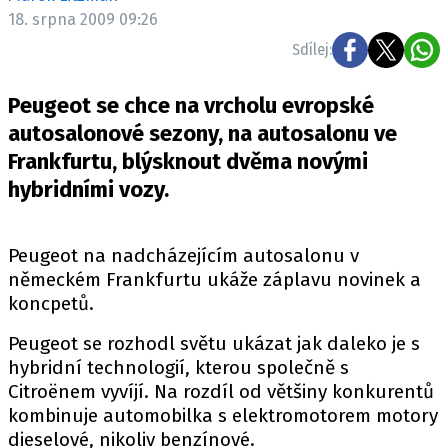
ELEKTRO
18. srpna 2009 09:26
Sdílej:
NOVINKY ZE SVĚTA EV
TESTY ELEKTROMOBILŮ
Peugeot se chce na vrcholu evropské
TRH S ELEKTROMOBILY
autosalonové sezony, na autosalonu ve
Frankfurtu, blýsknout dvěma novými
RALLY
hybridními vozy.
OSTATNÍ
TISKOVKY
Peugeot na nadcházejícím autosalonu v
ROZHOVORY
německém Frankfurtu ukáže záplavu novinek a
DAKAR
koncpetů.
Z DOMOVA
Peugeot se rozhodl světu ukázat jak daleko je s
ZE SVĚTA
hybridní technologií, kterou společně s
Citroënem vyvíjí. Na rozdíl od většiny konkurentů
MOTORSPORT
kombinuje automobilka s elektromotorem motory
dieselové, nikoliv benzínové.