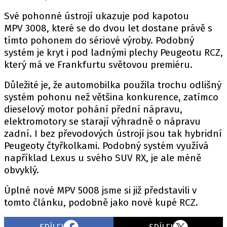
PIT LANE
Své pohonné ústrojí ukazuje pod kapotou
ČEŠI V AKCI
MPV 3008, které se do dvou let dostane právě s
FIA CEZ & POHÁRY
tímto pohonem do sériové výroby. Podobný
MEZINÁRODNÍ SCÉNA
systém je kryt i pod ladnými plechy Peugeotu RCZ,
který má ve Frankfurtu světovou premiéru.
SLEDUJTE NÁS NA
|
Důležité je, že automobilka použila trochu odlišný
systém pohonu než většina konkurence, zatímco
dieselový motor pohání přední nápravu,
Máte příběh, fotku nebo video?
elektromotory se starají výhradně o nápravu
Pošlete e-mail na autoroad.cz
zadní. I bez převodových ústrojí jsou tak hybridní
Peugeoty čtyřkolkami. Podobný systém využívá
například Lexus u svého SUV RX, je ale méně
ETICKÝ KODEX
obvyklý.
KONTAKT
Úplné nové MPV 5008 jsme si již představili v
VYDAVATEL
tomto článku, podobně jako nové kupé RCZ.
INZERCE
OSOBNÍ ÚDAJE / COOKIES