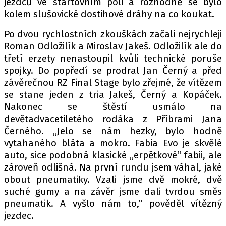
jezdců ve startovním poli a rozhodně se bylo
kolem slušovické dostihové dráhy na co koukat.
Po dvou rychlostních zkouškách začali nejrychleji
Provozovatelem serveru autoroad.cz je
Roman Odložilík a Miroslav Jakeš. Odložilík ale do
INCORP MEDIA GROUP s.r.o., IČ: 118 23 054
třetí erzety nenastoupil kvůli technické poruše
spojky. Do popředí se prodral Jan Černý a před
závěrečnou RZ Final Stage bylo zřejmé, že vítězem
se stane jeden z tria Jakeš, Černý a Kopáček.
Nakonec se štěstí usmálo na
devětadvacetiletého rodáka z Příbrami Jana
Černého. „Jelo se nám hezky, bylo hodně
vytahaného bláta a mokro. Fabia Evo je skvělé
auto, sice podobná klasické „erpětkové“ fabii, ale
zároveň odlišná. Na první rundu jsem váhal, jaké
obout pneumatiky. Vzali jsme dvě mokré, dvě
suché gumy a na závěr jsme dali tvrdou směs
pneumatik. A vyšlo nám to,“ pověděl vítězný
jezdec.