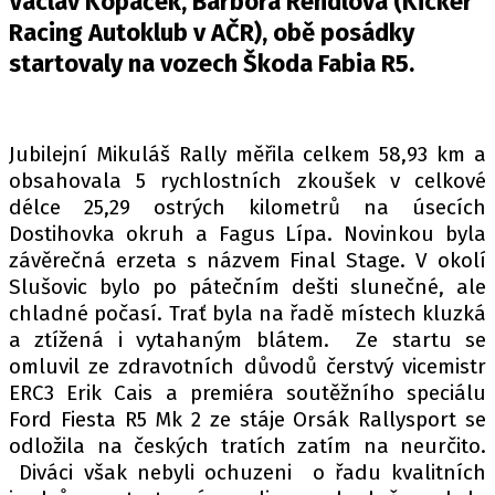
Václav Kopáček, Barbora Rendlová (Kicker
PIT LANE
Racing Autoklub v AČR), obě posádky
ČEŠI V AKCI
startovaly na vozech Škoda Fabia R5.
FIA CEZ & POHÁRY
MEZINÁRODNÍ SCÉNA
Jubilejní Mikuláš Rally měřila celkem 58,93 km a
SLEDUJTE NÁS NA
|
obsahovala 5 rychlostních zkoušek v celkové
délce 25,29 ostrých kilometrů na úsecích
Dostihovka okruh a Fagus Lípa. Novinkou byla
Máte příběh, fotku nebo video?
závěrečná erzeta s názvem Final Stage. V okolí
Pošlete e-mail na autoroad.cz
Slušovic bylo po pátečním dešti slunečné, ale
chladné počasí. Trať byla na řadě místech kluzká
a ztížená i vytahaným blátem. Ze startu se
ETICKÝ KODEX
omluvil ze zdravotních důvodů čerstvý vicemistr
KONTAKT
ERC3 Erik Cais a premiéra soutěžního speciálu
VYDAVATEL
Ford Fiesta R5 Mk 2 ze stáje Orsák Rallysport se
odložila na českých tratích zatím na neurčito.
INZERCE
Diváci však nebyli ochuzeni o řadu kvalitních
OSOBNÍ ÚDAJE / COOKIES