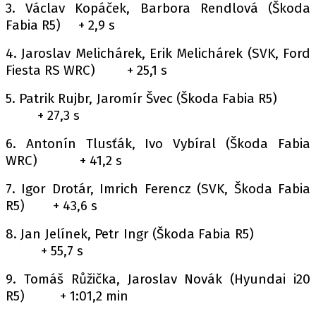
3. Václav Kopáček, Barbora Rendlová (Škoda
Fabia R5) + 2,9 s
4. Jaroslav Melichárek, Erik Melichárek (SVK, Ford
Fiesta RS WRC) + 25,1 s
5. Patrik Rujbr, Jaromír Švec (Škoda Fabia R5)
+ 27,3 s
6. Antonín Tlusťák, Ivo Vybíral (Škoda Fabia
WRC) + 41,2 s
7. Igor Drotár, Imrich Ferencz (SVK, Škoda Fabia
R5) + 43,6 s
8. Jan Jelínek, Petr Ingr (Škoda Fabia R5)
+ 55,7 s
9. Tomáš Růžička, Jaroslav Novák (Hyundai i20
R5) + 1:01,2 min