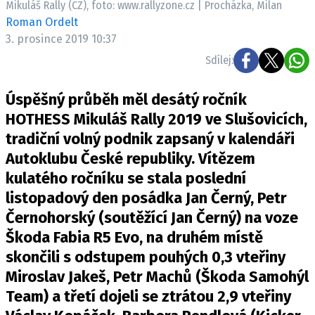
Mikuláš Rally (CZ), foto: www.rallyzone.cz | Procházka, Milan
ELEKTRO
Roman Ordelt
3. prosince 2019 10:37
NOVINKY ZE SVĚTA EV
Sdílej:
TESTY ELEKTROMOBILŮ
TRH S ELEKTROMOBILY
Úspěšný průběh měl desátý ročník
RALLY
HOTHESS Mikuláš Rally 2019 ve Slušovicích,
tradiční volný podnik zapsaný v kalendáři
OSTATNÍ
Autoklubu České republiky. Vítězem
TISKOVKY
kulatého ročníku se stala poslední
ROZHOVORY
listopadový den posádka Jan Černý, Petr
DAKAR
Černohorský (soutěžící Jan Černý) na voze
Z DOMOVA
Škoda Fabia R5 Evo, na druhém místě
ZE SVĚTA
skončili s odstupem pouhých 0,3 vteřiny
Miroslav Jakeš, Petr Machů (Škoda Samohýl
MOTORSPORT
Team) a třetí dojeli se ztrátou 2,9 vteřiny