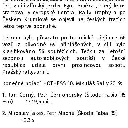
řekl v cíli zlínský jezdec Egon Smékal, který letos
startoval v evropské Central Rally Trophy a po
Českém Krumlově se objevil na českých tratích
letos teprve podruhé.
Celkem bylo převzato po technické přejímce 66
vozů z původně 69 přihlášených, v cíli bylo
klasifikováno 56 soutěžících. Tečku za letošní
sezonou automobilových soutěží v České
republice udělá první prosincovou sobotu
Pražský rallysprint.
Konečné pořadí HOTHESS 10. Mikuláš Rally 2019:
1. Jan Černý, Petr Černohorský (Škoda Fabia R5
Evo) 17:19,6 min
2. Miroslav Jakeš, Petr Machů (Škoda Fabia R5)
+ 0,3 s