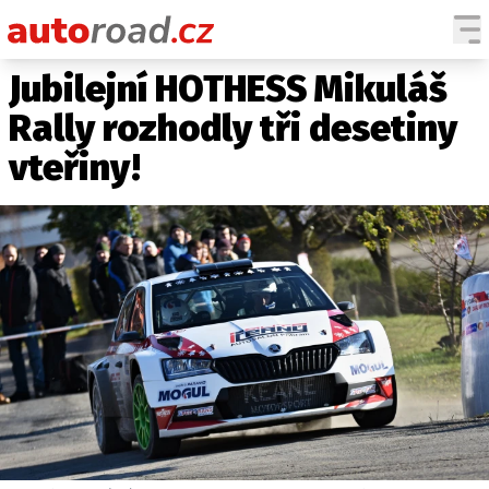
Jubilejní HOTHESS Mikuláš
AUTA
Rally rozhodly tři desetiny
TESTY AUT
vteřiny!
NOVINKY
EKO
SPY
HISTORIE
ZAJÍMAVOSTI
TECHNIKA
EKONOMIKA
ČESKÝ TRH
TUNING
PROFI