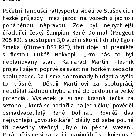
Početní fanoušci rallysportu viděli ve Slušovicích
hezké průjezdy i mezi jezdci na vozech s jednou
poháněnou nápravou. Zde byl nejrychlejší
úřadující český šampion René Dohnal (Peugeot
208 R2), s odstupem 3,0 vteřin skončil druhý Egon
Smékal (Citroën DS3 R3T), třetí dojel při premiéře
s fiestou Lukáš Nekvapil. „Pro nás to byl
neplánovaný start. Kamarád Martin Plesník
projevil zájem poprvé se svézt na horkém sedadle
spolujezdce. Dali jsme dohromady budget a vyšlo
to krásně. Děkuji Martinovi za spolupráci,
neudělal žádnou chybu a má do budoucna velký
potenciál. Výsledek je super, krásná tečka za
sezonou, která se podařila na jedničku,“ pověděl
osmadvacetiletý René Dohnal. Rovněž dva
nejrychlejší „dvoukolkáře“ dělily od sebe pouhé
tři desetiny vteřiny! „Bylo to pěkné svezení.
Parádně jsme si zajezdili, maximální spokojenost,“