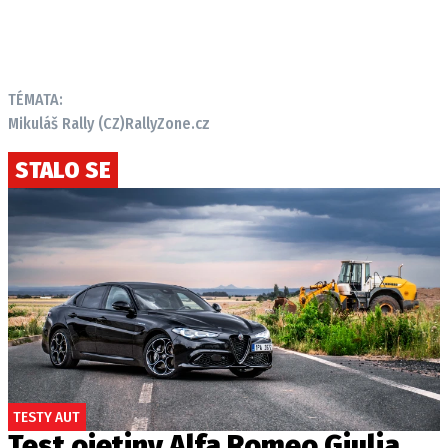
TÉMATA:
Mikuláš Rally (CZ)
RallyZone.cz
STALO SE
TESTY AUT
Test ojetiny Alfa Romeo Giulia