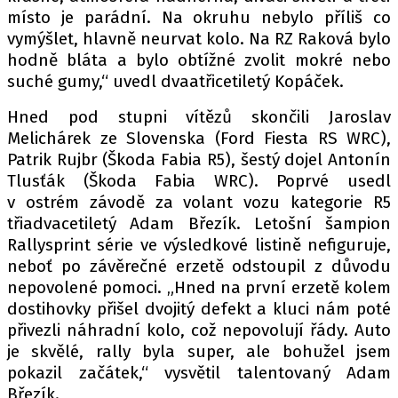
místo je parádní. Na okruhu nebylo příliš co
vymýšlet, hlavně neurvat kolo. Na RZ Raková bylo
hodně bláta a bylo obtížné zvolit mokré nebo
suché gumy,“ uvedl dvaatřicetiletý Kopáček.
Hned pod stupni vítězů skončili Jaroslav
Melichárek ze Slovenska (Ford Fiesta RS WRC),
Patrik Rujbr (Škoda Fabia R5), šestý dojel Antonín
Tlusťák (Škoda Fabia WRC). Poprvé usedl
v ostrém závodě za volant vozu kategorie R5
třiadvacetiletý Adam Březík. Letošní šampion
Rallysprint série ve výsledkové listině nefiguruje,
neboť po závěrečné erzetě odstoupil z důvodu
nepovolené pomoci. „Hned na první erzetě kolem
dostihovky přišel dvojitý defekt a kluci nám poté
přivezli náhradní kolo, což nepovolují řády. Auto
je skvělé, rally byla super, ale bohužel jsem
pokazil začátek,“ vysvětil talentovaný Adam
Březík.