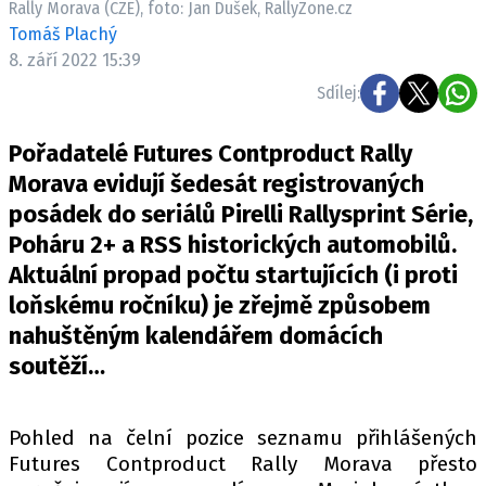
Rally Morava (CZE), foto: Jan Dušek, RallyZone.cz
ELEKTRO
Tomáš Plachý
8. září 2022 15:39
NOVINKY ZE SVĚTA EV
Sdílej:
TESTY ELEKTROMOBILŮ
TRH S ELEKTROMOBILY
Pořadatelé Futures Contproduct Rally
RALLY
Morava evidují šedesát registrovaných
posádek do seriálů Pirelli Rallysprint Série,
OSTATNÍ
Poháru 2+ a RSS historických automobilů.
TISKOVKY
Aktuální propad počtu startujících (i proti
ROZHOVORY
loňskému ročníku) je zřejmě způsobem
DAKAR
nahuštěným kalendářem domácích
Z DOMOVA
soutěží…
ZE SVĚTA
MOTORSPORT
Pohled na čelní pozice seznamu přihlášených
Futures Contproduct Rally Morava přesto