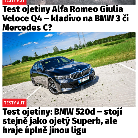
TESTY AUT
Test ojetiny Alfa Romeo Giulia
Veloce Q4 – kladivo na BMW 3 či
Mercedes C?
TESTY AUT
Test ojetiny: BMW 520d – stojí
stejně jako ojetý Superb, ale
hraje úplně jinou ligu