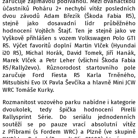
zaručuje zajímavou podívanou. Mezi dvanáctkou
PIT LANE
účastníků Poháru 2+ nechybí vítěz posledních
ČEŠI V AKCI
dvou závodů Adam Březík (Škoda Fabia R5),
FIA CEZ & POHÁRY
stejně jako dosavadní lídr průběžného
MEZINÁRODNÍ SCÉNA
hodnocení Vojtěch Štajf. Ten je stejně jako ve
Vyškově přihlášen s vozem Volkswagen Polo GTI
R5. Výčet favoritů doplní Martin Vlček (Hyundai
SLEDUJTE NÁS NA
|
i20 R5), Michal Horák, David Tomek, Jiří Hanák,
Marek Vlček a Petr Leher (všichni Škoda Fabia
Máte příběh, fotku nebo video?
R5/Rally2evo). Různorodost startovního pole
zaručuje Ford Fiesta R5 Karla Trněného,
Pošlete e-mail na autoroad.cz
Mitsubishi Evo IX Pavla Ševčíka a hlavně Mini JCW
WRC Tomáše Kurky.
ETICKÝ KODEX
Rozmanitost vozového parku nabídne i kategorie
KONTAKT
dvoukolek, tedy špička hodnocení Pirelli
VYDAVATEL
Rallysprint Série. Do seriálu jednodenních
soutěží se po pauze vrací absolutní vítěz
INZERCE
z Příbrami (s Fordem WRC) a Plzně (ve skupině
OSOBNÍ ÚDAJE / COOKIES