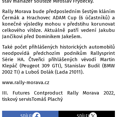
stav manažer soutěže Miroslav Frýdecký.
Rally Morava bude předposledním šestým kláním
Čermák a Hrachovec ADAM Cup (6 účastníků) a
konečné výsledky mohou v předstihu korunovat
celkového vítěze. Aktuálně patří vedení Jakubu
Jančíkovi před Dominikem Jakešem.
Také počet přihlášených historických automobilů
neodpovídá předchozím podnikům Rallysprint
Série HA. Čtveřici přihlášených vévodí Martin
Klepáč (Peugeot 309 GTI), Stanislav Budil (BMW
2002 TI) a Luboš Dolák (Lada 21011).
www.rally-morava.cz
III. Futures Contproduct Rally Morava 2022,
tiskový servisTomáš Plachý
SDÍLEJ
SDÍLEJ