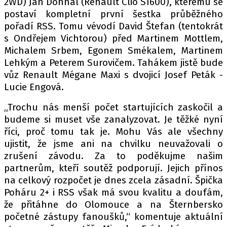
2WD) Jan Dohnal (Renault Clio S1600), kterému se
postaví kompletní první šestka průběžného
pořadí RSS. Tomu vévodí David Štefan (tentokrát
s Ondřejem Vichtorou) před Martinem Mottlem,
Provozovatelem serveru autoroad.cz je
Michalem Srbem, Egonem Smékalem, Martinem
INCORP MEDIA GROUP s.r.o., IČ: 118 23 054
Lehkým a Peterem Surovičem. Tahákem jistě bude
vůz Renault Mégane Maxi s dvojicí Josef Peták -
Lucie Engová.
„Trochu nás menší počet startujících zaskočil a
budeme si muset vše zanalyzovat. Je těžké nyní
říci, proč tomu tak je. Mohu Vás ale všechny
ujistit, že jsme ani na chvilku neuvažovali o
zrušení závodu. Za to poděkujme našim
partnerům, kteří soutěž podporují. Jejich přínos
na celkový rozpočet je dnes zcela zásadní. Špička
Poháru 2+ i RSS však má svou kvalitu a doufám,
že přitáhne do Olomouce a na Šternbersko
početné zástupy fanoušků,“ komentuje aktuální