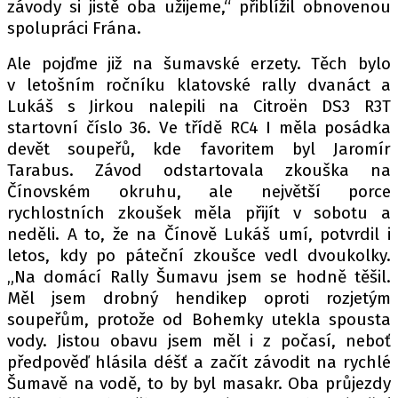
závody si jistě oba užijeme,“ přiblížil obnovenou
spolupráci Frána.
Ale pojďme již na šumavské erzety. Těch bylo
v letošním ročníku klatovské rally dvanáct a
Lukáš s Jirkou nalepili na Citroën DS3 R3T
startovní číslo 36. Ve třídě RC4 I měla posádka
devět soupeřů, kde favoritem byl Jaromír
Tarabus. Závod odstartovala zkouška na
Čínovském okruhu, ale největší porce
rychlostních zkoušek měla přijít v sobotu a
neděli. A to, že na Čínově Lukáš umí, potvrdil i
letos, kdy po páteční zkoušce vedl dvoukolky.
„Na domácí Rally Šumavu jsem se hodně těšil.
Měl jsem drobný hendikep oproti rozjetým
soupeřům, protože od Bohemky utekla spousta
vody. Jistou obavu jsem měl i z počasí, neboť
předpověď hlásila déšť a začít závodit na rychlé
Šumavě na vodě, to by byl masakr. Oba průjezdy