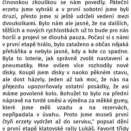
čínovskou zkouškou se nám povedly. Páteční
erzetu jsme vyhráli a v první sobotní jsme byli
druzí, přesto jsme si ještě udrželi vedení mezi
dvoukolkami. Bylo nám ale jasné, že na dalších,
těžších a nových rychlostkách už to bude pro nás
horší a projeví se dlouhá pauza. Počasí si s námi
v první etapě hrálo, bylo zataženo a občas nějaká
přeháňka a nebylo jasné, kdy a kde co spadne.
Byla to loterie, jak správně zvolit nastavení a
pneumatiky. Mne ovšem více rozhodily nové
disky. Koupil jsem disky v naoko pěkném stavu,
ale dost házely. Jeden až tak moc, že nás na
přejezdu upozorňovaly ostatní posádky, že asi
máme povolené kolo. Bohužel to bylo na přední
nápravě na tvrdé směsi a výměna za měkké gumy,
které jsme měli vzadu a na rezervách,
nepřipadala v úvahu. Proto jsme museli první
čtyři erzety vydržet až do servisu,“ popsal dění
v první etapě klatovské rally Lukáš. Favorit třídy