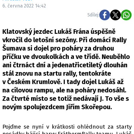
ELEKTRO
6. června 2022 14:42
Sdílej:
NOVINKY ZE SVĚTA EV
TESTY ELEKTROMOBILŮ
Klatovský jezdec Lukáš Frána úspěšně
TRH S ELEKTROMOBILY
vkročil do letošní sezóny. Při domácí Rally
Šumava si dojel pro poháry za druhou
RALLY
příčku ve dvoukolkách a ve třídě. Neuběhlo
OSTATNÍ
ani čtrnáct dní a jedenatřicetiletý dlouhán
TISKOVKY
stál znovu na startu rally, tentokráte
v Českém Krumlově. I tady dojel Lukáš až
ROZHOVORY
na cílovou rampu, ale na poháry nedosáhl.
DAKAR
Za čtvrté místo se totiž nedávají J. To vše s
Z DOMOVA
novým spolujezdcem Jiřím Skořepou.
ZE SVĚTA
MOTORSPORT
Pojďme se nyní v krátkosti ohlédnout za starty
posádky hájící barvy FráthermRally teamu. Lukáš