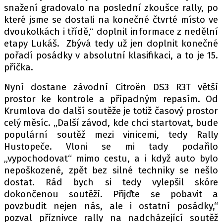
snažení gradovalo na poslední zkoušce rally, po
které jsme se dostali na konečné čtvrté místo ve
dvoukolkách i třídě,“ doplnil informace z nedělní
etapy Lukáš. Zbývá tedy už jen doplnit konečné
pořadí posádky v absolutní klasifikaci, a to je 15.
příčka.
Nyní dostane závodní Citroën DS3 R3T větší
prostor ke kontrole a případným repasím. Od
Krumlova do další soutěže je totiž časový prostor
celý měsíc. „Další závod, kde chci startovat, bude
populární soutěž mezi vinicemi, tedy Rally
Hustopeče. Vloni se mi tady podařilo
„vypochodovat“ mimo cestu, a i když auto bylo
nepoškozené, zpět bez silné techniky se nešlo
dostat. Rád bych si tedy vylepšil skóre
dokončenou soutěží. Přijďte se pobavit a
povzbudit nejen nás, ale i ostatní posádky,“
pozval příznivce rally na nadcházející soutěž