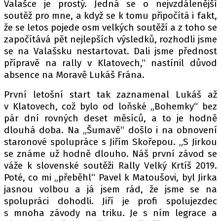
Valašce je prostý. Jedná se o nejvzdálenější
soutěž pro mne, a když se k tomu připočítá i fakt,
že se letos pojede osm velkých soutěží a z toho se
Provozovatelem serveru autoroad.cz je
započítává pět nejlepších výsledků, rozhodli jsme
INCORP MEDIA GROUP s.r.o., IČ: 118 23 054
se na Valašsku nestartovat. Dali jsme přednost
přípravě na rally v Klatovech,“ nastínil důvod
absence na Moravě Lukáš Frána.
První letošní start tak zaznamenal Lukáš až
v Klatovech, což bylo od loňské „Bohemky“ bez
pár dní rovných deset měsíců, a to je hodně
dlouhá doba. Na „Šumavě“ došlo i na obnovení
staronové spolupráce s Jiřím Skořepou. „S Jirkou
se známe už hodně dlouho. Náš první závod se
váže k slovenské soutěži Rally Velký Krtíš 2019.
Poté, co mi „přeběhl“ Pavel k Matoušovi, byl Jirka
jasnou volbou a já jsem rád, že jsme se na
spolupráci dohodli. Jiří je profi spolujezdec
s mnoha závody na triku. Je s ním legrace a