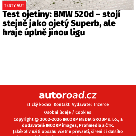
TESTY AUT
Test ojetiny: BMW 520d – stojí
stejně jako ojetý Superb, ale
hraje úplně jinou ligu
Etický kodex
Kontakt
Vydavatel
Inzerce
Osobní údaje / Cookies
Copyright @ 2002-2026 INCORP MEDIA GROUP s.r.o., a
dodavatelé INCORP images, Profimedia a ČTK.
Jakékoliv užití obsahu včetne převzetí, šíření či dalšího