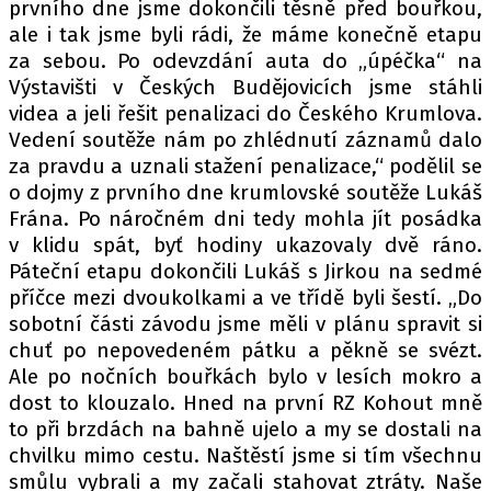
prvního dne jsme dokončili těsně před bouřkou,
ale i tak jsme byli rádi, že máme konečně etapu
za sebou. Po odevzdání auta do „úpéčka“ na
Výstavišti v Českých Budějovicích jsme stáhli
videa a jeli řešit penalizaci do Českého Krumlova.
Vedení soutěže nám po zhlédnutí záznamů dalo
za pravdu a uznali stažení penalizace,“ podělil se
o dojmy z prvního dne krumlovské soutěže Lukáš
Frána. Po náročném dni tedy mohla jít posádka
v klidu spát, byť hodiny ukazovaly dvě ráno.
Páteční etapu dokončili Lukáš s Jirkou na sedmé
příčce mezi dvoukolkami a ve třídě byli šestí. „Do
sobotní části závodu jsme měli v plánu spravit si
chuť po nepovedeném pátku a pěkně se svézt.
Ale po nočních bouřkách bylo v lesích mokro a
dost to klouzalo. Hned na první RZ Kohout mně
to při brzdách na bahně ujelo a my se dostali na
chvilku mimo cestu. Naštěstí jsme si tím všechnu
smůlu vybrali a my začali stahovat ztráty. Naše