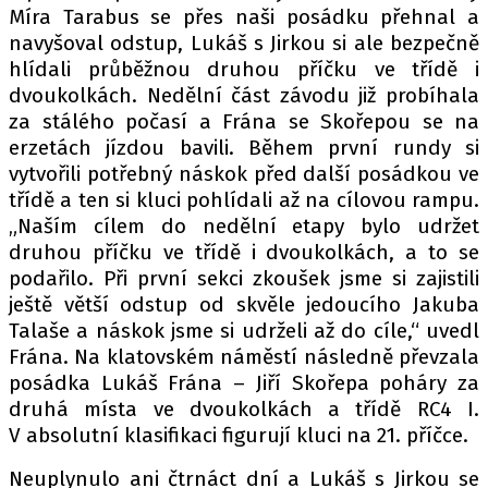
Míra Tarabus se přes naši posádku přehnal a
navyšoval odstup, Lukáš s Jirkou si ale bezpečně
hlídali průběžnou druhou příčku ve třídě i
dvoukolkách. Nedělní část závodu již probíhala
za stálého počasí a Frána se Skořepou se na
erzetách jízdou bavili. Během první rundy si
vytvořili potřebný náskok před další posádkou ve
třídě a ten si kluci pohlídali až na cílovou rampu.
„Naším cílem do nedělní etapy bylo udržet
druhou příčku ve třídě i dvoukolkách, a to se
podařilo. Při první sekci zkoušek jsme si zajistili
ještě větší odstup od skvěle jedoucího Jakuba
Talaše a náskok jsme si udrželi až do cíle,“ uvedl
Frána. Na klatovském náměstí následně převzala
posádka Lukáš Frána – Jiří Skořepa poháry za
druhá místa ve dvoukolkách a třídě RC4 I.
V absolutní klasifikaci figurují kluci na 21. příčce.
Neuplynulo ani čtrnáct dní a Lukáš s Jirkou se