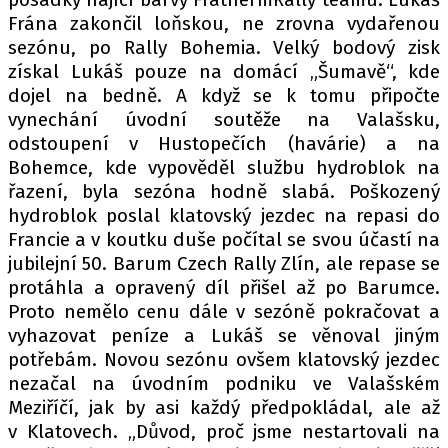
PIT LANE
Frána zakončil loňskou, ne zrovna vydařenou
ČEŠI V AKCI
sezónu, po Rally Bohemia. Velký bodový zisk
FIA CEZ & POHÁRY
získal Lukáš pouze na domácí „Šumavě“, kde
MEZINÁRODNÍ SCÉNA
dojel na bedně. A když se k tomu připočte
vynechání úvodní soutěže na Valašsku,
odstoupení v Hustopečích (havárie) a na
SLEDUJTE NÁS NA
|
Bohemce, kde vypověděl službu hydroblok na
řazení, byla sezóna hodně slabá. Poškozený
hydroblok poslal klatovský jezdec na repasi do
Máte příběh, fotku nebo video?
Francie a v koutku duše počítal se svou účastí na
Pošlete e-mail na autoroad.cz
jubilejní 50. Barum Czech Rally Zlín, ale repase se
protáhla a opravený díl přišel až po Barumce.
Proto nemělo cenu dále v sezóně pokračovat a
ETICKÝ KODEX
vyhazovat peníze a Lukáš se věnoval jiným
KONTAKT
potřebám. Novou sezónu ovšem klatovský jezdec
VYDAVATEL
nezačal na úvodním podniku ve Valašském
INZERCE
Meziříčí, jak by asi každý předpokládal, ale až
v Klatovech. „Důvod, proč jsme nestartovali na
OSOBNÍ ÚDAJE / COOKIES