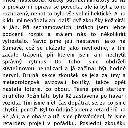
a provizorní oprava se povedla, ale já byl z toho
rozhozený, neboť to bylo vše velmi hektické. A na
klidu mi nepřidaly ani další dvě zkoušky Rožmitál
a Ján. Při seznamovacích jízdách jsem lehce
podcenil rozpis a málem nás to několikrát
vytrestalo. Navíc jsme jeli nastavení jako na
Šumavě, což se ukázalo jako nevhodné, a tím
začalo trápení, při kterém jsem ani nechytil
správný rytmus. Do toho jsme obdrželi
30vteřinovou penalizaci a já začínal být hodně
nervní. Druhá sekce zkoušek se jela za tmy a
meteorologové avizovali bouřky, takže opět
nastala loterie, co obout. Těsně před startem
druhého Rožmitálu byla RZ zastavena po havárii
vozidla. Tím jsme měli čas dopátrat se, za co jsme
chytili „pentli“. Byl to údajně jeden z retardérů na
RZ Ján, ale oba v autě jsme přesvědčeni, že jsme
retardéry projeli v pořádku. Poslední zkoušku