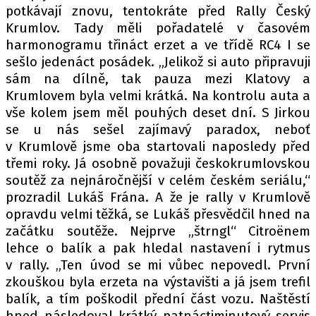
potkávají znovu, tentokráte před Rally Český
Krumlov. Tady měli pořadatelé v časovém
harmonogramu třináct erzet a ve třídě RC4 I se
sešlo jedenáct posádek. „Jelikož si auto připravuji
sám na dílně, tak pauza mezi Klatovy a
Krumlovem byla velmi krátká. Na kontrolu auta a
vše kolem jsem měl pouhých deset dní. S Jirkou
se u nás sešel zajímavý paradox, neboť
v Krumlově jsme oba startovali naposledy před
třemi roky. Já osobně považuji českokrumlovskou
soutěž za nejnáročnější v celém českém seriálu,“
prozradil Lukáš Frána. A že je rally v Krumlově
opravdu velmi těžká, se Lukáš přesvědčil hned na
začátku soutěže. Nejprve „štrngl“ Citroënem
lehce o balík a pak hledal nastavení i rytmus
v rally. „Ten úvod se mi vůbec nepovedl. První
zkouškou byla erzeta na výstavišti a já jsem trefil
balík, a tím poškodil přední část vozu. Naštěstí
hned následoval krátký patnáctiminutový servis