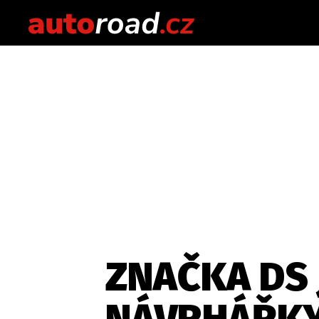
ZNAČKA DS 