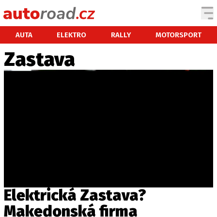
AUTA
AUTA
ELEKTRO
RALLY
MOTORSPORT
Zastava
TESTY AUT
NOVINKY
EKO
SPY
HISTORIE
ZAJÍMAVOSTI
TECHNIKA
EKONOMIKA
ČESKÝ TRH
TUNING
Elektrická Zastava?
PROFI
Makedonská firma