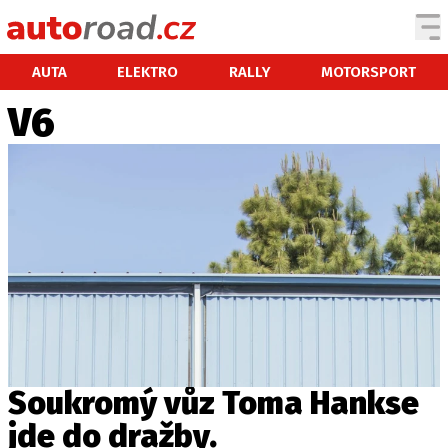
AUTA
AUTA
ELEKTRO
RALLY
MOTORSPORT
V6
TESTY AUT
NOVINKY
EKO
SPY
HISTORIE
ZAJÍMAVOSTI
TECHNIKA
EKONOMIKA
ČESKÝ TRH
TUNING
Soukromý vůz Toma Hankse
PROFI
jde do dražby.