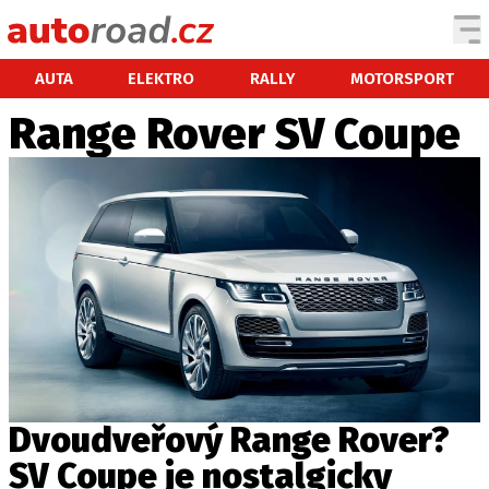
AUTA
AUTA
ELEKTRO
RALLY
MOTORSPORT
Range Rover SV Coupe
TESTY AUT
NOVINKY
EKO
SPY
HISTORIE
ZAJÍMAVOSTI
TECHNIKA
EKONOMIKA
ČESKÝ TRH
TUNING
Dvoudveřový Range Rover?
PROFI
SV Coupe je nostalgicky