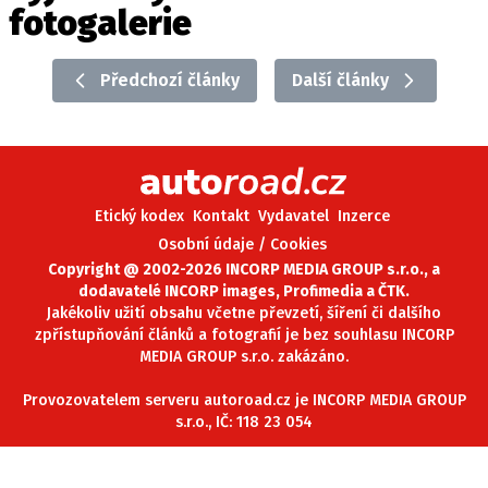
fotogalerie
ELEKTRO
NOVINKY ZE SVĚTA EV
Předchozí články
Další články
TESTY ELEKTROMOBILŮ
TRH S ELEKTROMOBILY
RALLY
Etický kodex
Kontakt
Vydavatel
Inzerce
OSTATNÍ
Osobní údaje / Cookies
TISKOVKY
Copyright @ 2002-2026 INCORP MEDIA GROUP s.r.o., a
dodavatelé INCORP images, Profimedia a ČTK.
ROZHOVORY
Jakékoliv užití obsahu včetne převzetí, šíření či dalšího
DAKAR
zpřístupňování článků a fotografií je bez souhlasu INCORP
MEDIA GROUP s.r.o. zakázáno.
Z DOMOVA
ZE SVĚTA
Provozovatelem serveru autoroad.cz je INCORP MEDIA GROUP
s.r.o., IČ: 118 23 054
MOTORSPORT