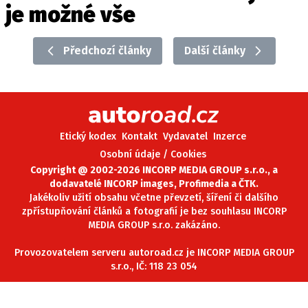
je možné vše
ELEKTRO
NOVINKY ZE SVĚTA EV
Předchozí články
Další články
TESTY ELEKTROMOBILŮ
TRH S ELEKTROMOBILY
RALLY
Etický kodex
Kontakt
Vydavatel
Inzerce
OSTATNÍ
Osobní údaje / Cookies
TISKOVKY
Copyright @ 2002-2026 INCORP MEDIA GROUP s.r.o., a
dodavatelé INCORP images, Profimedia a ČTK.
ROZHOVORY
Jakékoliv užití obsahu včetne převzetí, šíření či dalšího
DAKAR
zpřístupňování článků a fotografií je bez souhlasu INCORP
MEDIA GROUP s.r.o. zakázáno.
Z DOMOVA
ZE SVĚTA
Provozovatelem serveru autoroad.cz je INCORP MEDIA GROUP
s.r.o., IČ: 118 23 054
MOTORSPORT