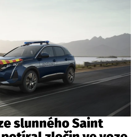
ydavatel
Inzerce
Osobní údaje / Cookies
autoroad.cz je INCORP MEDIA GROUP s.r.o., IČ: 118 23 054
ze slunného Saint
potíral zločin ve voze