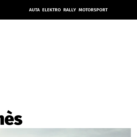
AUTA
ELEKTRO
RALLY
MOTORSPORT
Auta
Elektro
Rally
Motorsport
Testy aut
Novinky ze světa EV
Ostatní
Pit Lane
Novinky
Testy elektromobilů
Tiskovky
Češi v akci
Eko
Trh s elektromobily
Rozhovory
FIA CEZ & Poháry
Spy
Dakar
Mezinárodní scéna
Historie
Z domova
Zajímavosti
Ze světa
Technika
Ekonomika
nès
Český trh
Tuning
Profi