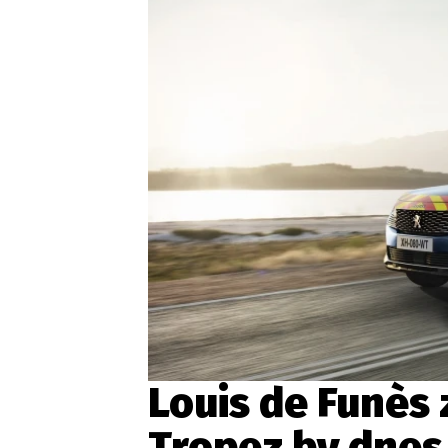
Etický kodex
Kontakt
V
Provozovatelem serveru 
Louis de Funès 
Tropez by dnes 