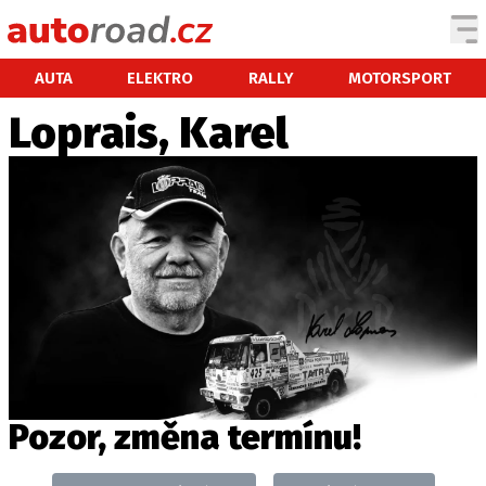
AUTA
AUTA
ELEKTRO
RALLY
MOTORSPORT
Loprais, Karel
TESTY AUT
NOVINKY
EKO
SPY
HISTORIE
ZAJÍMAVOSTI
TECHNIKA
EKONOMIKA
ČESKÝ TRH
TUNING
Pozor, změna termínu!
PROFI