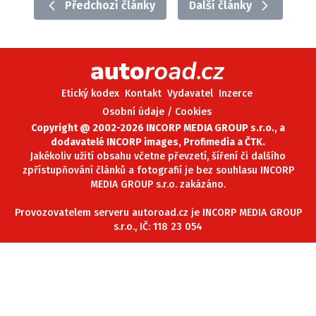
Předchozí články
Další články
ELEKTRO
NOVINKY ZE SVĚTA EV
TESTY ELEKTROMOBILŮ
TRH S ELEKTROMOBILY
Etický kodex
Kontakt
Vydavatel
Inzerce
Osobní údaje / Cookies
RALLY
Copyright @ 2002-2026 INCORP MEDIA GROUP s.r.o., a
dodavatelé INCORP images, Profimedia a ČTK.
OSTATNÍ
Jakékoliv užití obsahu včetne převzetí, šíření či dalšího
TISKOVKY
zpřístupňování článků a fotografií je bez souhlasu INCORP
MEDIA GROUP s.r.o. zakázáno.
ROZHOVORY
DAKAR
Provozovatelem serveru autoroad.cz je INCORP MEDIA GROUP
s.r.o., IČ: 118 23 054
Z DOMOVA
ZE SVĚTA
MOTORSPORT