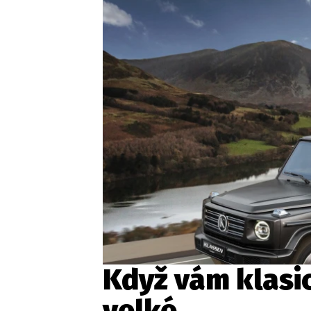
Etický kodex
Kontakt
V
Provozovatelem serveru 
Když vám klasi
velké