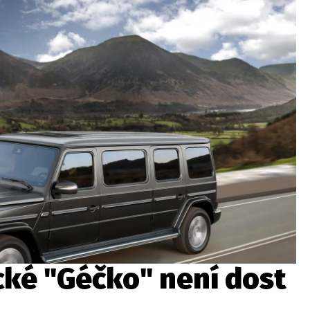
ydavatel
Inzerce
Osobní údaje / Cookies
autoroad.cz je INCORP MEDIA GROUP s.r.o., IČ: 118 23 054
cké "Géčko" není dost