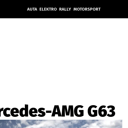
AUTA
ELEKTRO
RALLY
MOTORSPORT
Auta
Elektro
Rally
Motorsport
Testy aut
Novinky ze světa EV
Ostatní
Pit Lane
Novinky
Testy elektromobilů
Tiskovky
Češi v akci
Eko
Trh s elektromobily
Rozhovory
FIA CEZ & Poháry
Spy
Dakar
Mezinárodní scéna
Historie
Z domova
Zajímavosti
Ze světa
Technika
Ekonomika
rcedes-AMG G63
Český trh
Tuning
Profi