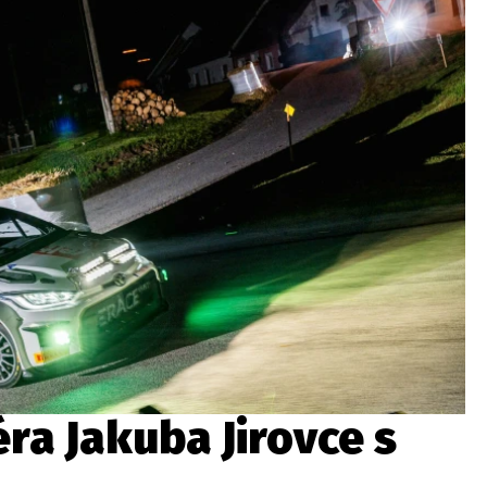
ydavatel
Inzerce
Osobní údaje / Cookies
autoroad.cz je INCORP MEDIA GROUP s.r.o., IČ: 118 23 054
ra Jakuba Jirovce s