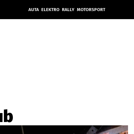
AUTA
ELEKTRO
RALLY
MOTORSPORT
Auta
Elektro
Rally
Motorsport
Testy aut
Novinky ze světa EV
Ostatní
Pit Lane
Novinky
Testy elektromobilů
Tiskovky
Češi v akci
Eko
Trh s elektromobily
Rozhovory
FIA CEZ & Poháry
Spy
Dakar
Mezinárodní scéna
Historie
Z domova
Zajímavosti
Ze světa
Technika
Ekonomika
ub
Český trh
Tuning
Profi