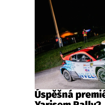
Etický kodex
Kontakt
V
Provozovatelem serveru 
Úspěšná premié
Yarisem Rally2