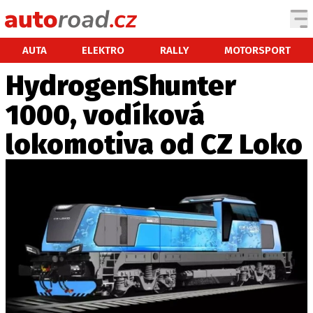
AUTA
AUTA
ELEKTRO
RALLY
MOTORSPORT
HydrogenShunter
TESTY AUT
1000, vodíková
NOVINKY
EKO
lokomotiva od CZ Loko
SPY
HISTORIE
ZAJÍMAVOSTI
TECHNIKA
EKONOMIKA
ČESKÝ TRH
TUNING
PROFI