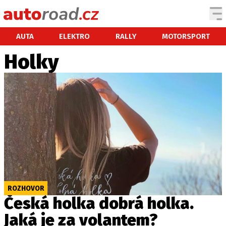
AUTA
AUTA
ELEKTRO
RALLY
MOTORSPORT
Holky
TESTY AUT
NOVINKY
EKO
SPY
HISTORIE
ZAJÍMAVOSTI
TECHNIKA
EKONOMIKA
ČESKÝ TRH
ROZHOVOR
TUNING
Česká holka dobrá holka.
PROFI
Jaká je za volantem?