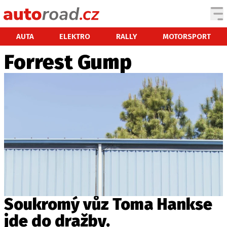
AUTA
AUTA
ELEKTRO
RALLY
MOTORSPORT
Forrest Gump
TESTY AUT
NOVINKY
EKO
SPY
HISTORIE
ZAJÍMAVOSTI
TECHNIKA
EKONOMIKA
ČESKÝ TRH
TUNING
Soukromý vůz Toma Hankse
PROFI
jde do dražby.