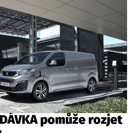
ydavatel
Inzerce
Osobní údaje / Cookies
autoroad.cz je INCORP MEDIA GROUP s.r.o., IČ: 118 23 054
DÁVKA pomůže rozjet
u