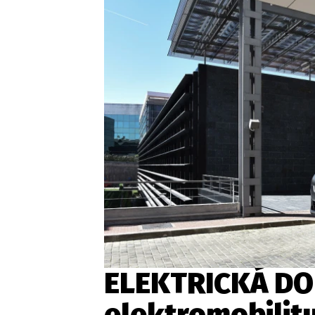
Etický kodex
Kontakt
V
Provozovatelem serveru 
ELEKTRICKÁ DO
elektromobilit