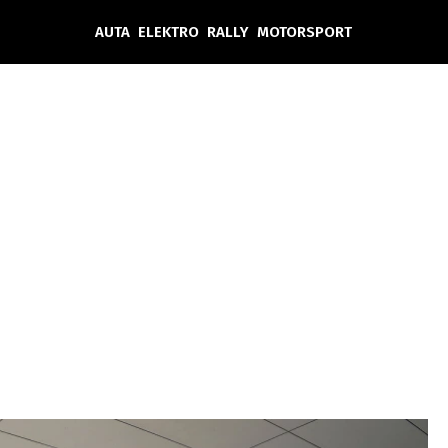
AUTA
ELEKTRO
RALLY
MOTORSPORT
Auta
Elektro
Rally
Motorsport
Testy aut
Novinky ze světa EV
Ostatní
Pit Lane
Novinky
Testy elektromobilů
Tiskovky
Češi v akci
Eko
Trh s elektromobily
Rozhovory
FIA CEZ & Poháry
Spy
Dakar
Mezinárodní scéna
Historie
Z domova
Zajímavosti
Ze světa
Technika
Ekonomika
Český trh
Tuning
Profi