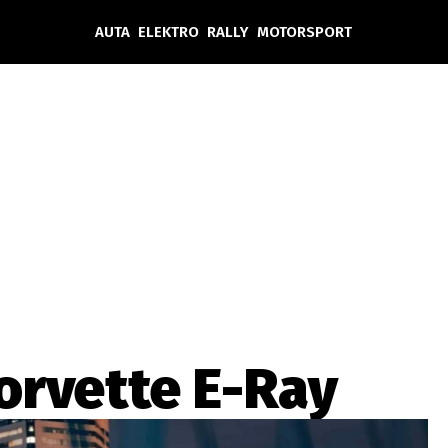
AUTA
ELEKTRO
RALLY
MOTORSPORT
Auta
Elektro
Rally
Motorsport
Testy aut
Novinky ze světa EV
Ostatní
Pit Lane
Novinky
Testy elektromobilů
Tiskovky
Češi v akci
Eko
Trh s elektromobily
Rozhovory
FIA CEZ & Poháry
Spy
Dakar
Mezinárodní scéna
Historie
Z domova
Zajímavosti
Ze světa
Technika
Ekonomika
orvette E-Ray
Český trh
Tuning
Profi