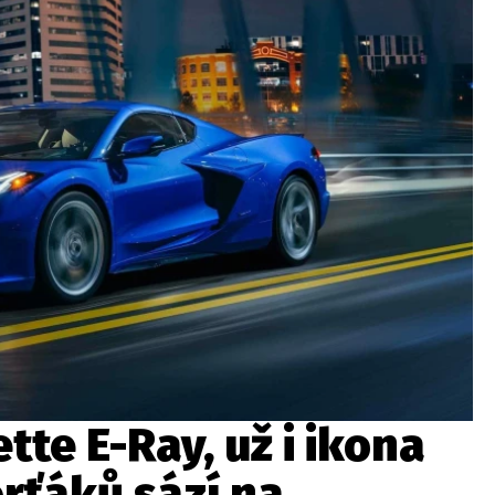
ydavatel
Inzerce
Osobní údaje / Cookies
autoroad.cz je INCORP MEDIA GROUP s.r.o., IČ: 118 23 054
tte E-Ray, už i ikona
rťáků sází na