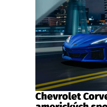
Etický kodex
Kontakt
V
Provozovatelem serveru 
Chevrolet Corve
amerických spo