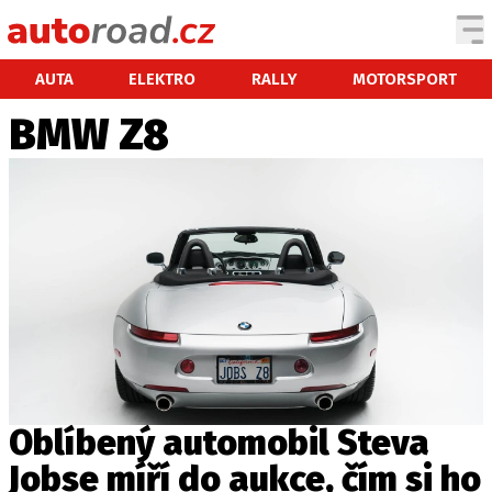
AUTA
AUTA
ELEKTRO
RALLY
MOTORSPORT
BMW Z8
TESTY AUT
NOVINKY
EKO
SPY
HISTORIE
ZAJÍMAVOSTI
TECHNIKA
EKONOMIKA
ČESKÝ TRH
TUNING
Oblíbený automobil Steva
PROFI
Jobse míří do aukce, čím si ho