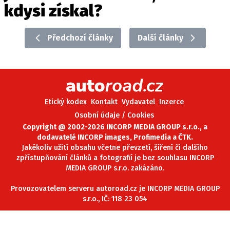
kdysi získal?
ELEKTRO
NOVINKY ZE SVĚTA EV
Předchozí články
Další články
TESTY ELEKTROMOBILŮ
TRH S ELEKTROMOBILY
RALLY
Etický kodex
Kontakt
Vydavatel
Inzerce
OSTATNÍ
Osobní údaje / Cookies
TISKOVKY
Copyright @ 2002-2026 INCORP MEDIA GROUP s.r.o., a
dodavatelé INCORP images, Profimedia a ČTK.
ROZHOVORY
Jakékoliv užití obsahu včetne převzetí, šíření či dalšího
DAKAR
zpřístupňování článků a fotografií je bez souhlasu INCORP
MEDIA GROUP s.r.o. zakázáno.
Z DOMOVA
ZE SVĚTA
Provozovatelem serveru autoroad.cz je INCORP MEDIA GROUP
s.r.o., IČ: 118 23 054
MOTORSPORT