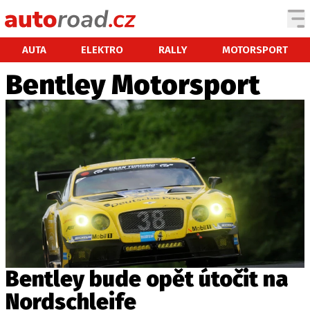
AUTA
AUTA
ELEKTRO
RALLY
MOTORSPORT
Bentley Motorsport
TESTY AUT
NOVINKY
EKO
SPY
HISTORIE
ZAJÍMAVOSTI
TECHNIKA
EKONOMIKA
ČESKÝ TRH
TUNING
Bentley bude opět útočit na
PROFI
Nordschleife