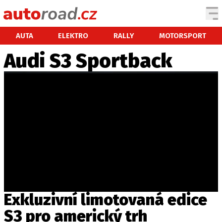
AUTA
AUTA
ELEKTRO
RALLY
MOTORSPORT
Audi S3 Sportback
TESTY AUT
NOVINKY
EKO
SPY
HISTORIE
ZAJÍMAVOSTI
TECHNIKA
EKONOMIKA
ČESKÝ TRH
TUNING
Exkluzivní limotovaná edice
PROFI
S3 pro americký trh