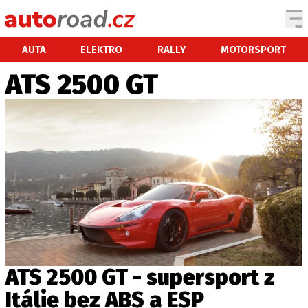
AUTA
AUTA
ELEKTRO
RALLY
MOTORSPORT
ATS 2500 GT
TESTY AUT
NOVINKY
EKO
SPY
HISTORIE
ZAJÍMAVOSTI
TECHNIKA
EKONOMIKA
ČESKÝ TRH
TUNING
ATS 2500 GT - supersport z
PROFI
Itálie bez ABS a ESP