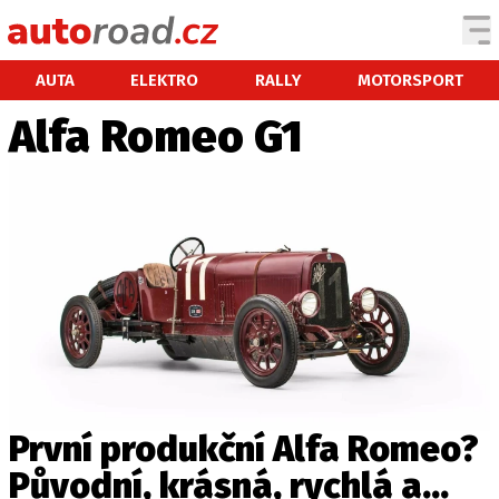
AUTA
AUTA
ELEKTRO
RALLY
MOTORSPORT
Alfa Romeo G1
TESTY AUT
NOVINKY
EKO
SPY
HISTORIE
ZAJÍMAVOSTI
TECHNIKA
EKONOMIKA
ČESKÝ TRH
TUNING
První produkční Alfa Romeo?
PROFI
Původní, krásná, rychlá a...