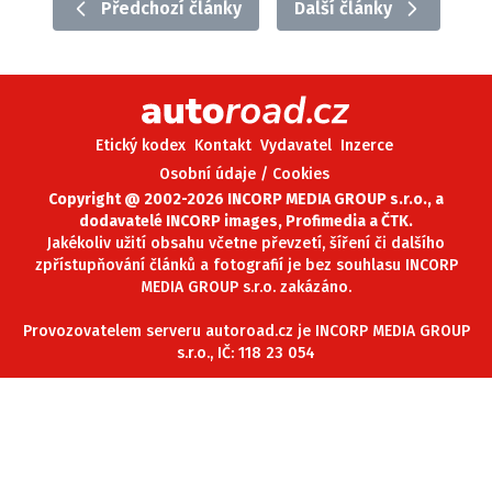
Předchozí články
Další články
ELEKTRO
NOVINKY ZE SVĚTA EV
TESTY ELEKTROMOBILŮ
TRH S ELEKTROMOBILY
Etický kodex
Kontakt
Vydavatel
Inzerce
Osobní údaje / Cookies
RALLY
Copyright @ 2002-2026 INCORP MEDIA GROUP s.r.o., a
dodavatelé INCORP images, Profimedia a ČTK.
OSTATNÍ
Jakékoliv užití obsahu včetne převzetí, šíření či dalšího
TISKOVKY
zpřístupňování článků a fotografií je bez souhlasu INCORP
MEDIA GROUP s.r.o. zakázáno.
ROZHOVORY
DAKAR
Provozovatelem serveru autoroad.cz je INCORP MEDIA GROUP
s.r.o., IČ: 118 23 054
Z DOMOVA
ZE SVĚTA
MOTORSPORT