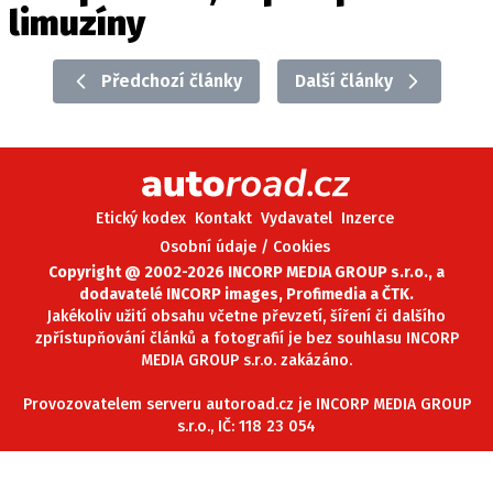
limuzíny
ELEKTRO
NOVINKY ZE SVĚTA EV
Předchozí články
Další články
TESTY ELEKTROMOBILŮ
TRH S ELEKTROMOBILY
RALLY
Etický kodex
Kontakt
Vydavatel
Inzerce
OSTATNÍ
Osobní údaje / Cookies
TISKOVKY
Copyright @ 2002-2026 INCORP MEDIA GROUP s.r.o., a
dodavatelé INCORP images, Profimedia a ČTK.
ROZHOVORY
Jakékoliv užití obsahu včetne převzetí, šíření či dalšího
DAKAR
zpřístupňování článků a fotografií je bez souhlasu INCORP
MEDIA GROUP s.r.o. zakázáno.
Z DOMOVA
ZE SVĚTA
Provozovatelem serveru autoroad.cz je INCORP MEDIA GROUP
s.r.o., IČ: 118 23 054
MOTORSPORT