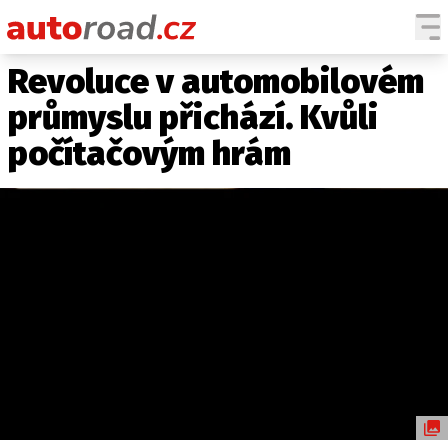
Revoluce v automobilovém
AUTA
průmyslu přichází. Kvůli
TESTY AUT
počítačovým hrám
NOVINKY
EKO
SPY
HISTORIE
ZAJÍMAVOSTI
TECHNIKA
EKONOMIKA
ČESKÝ TRH
TUNING
PROFI