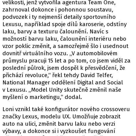
velikosti, jenž vytvořila agentura Team One,
zahrnoval dokonce i pohonnou soustavu,
podvozek i ty nejmenší detaily sportovního
Lexusu, například spoje dílů karoserie, odstíny
laku, barvy a texturu čalounění. Navíc s
možností barvu laku, čalounění interiéru nebo
vzor poklic změnit, a samozřejmě šlo i usednout
dovnitř virtuálního vozu. „V automobilovém
průmyslu pracuji 15 let a po tom, co jsem viděl za
poslední půlrok, jsem dospěl k přesvědčení, že
přichází revoluce,“ řekl tehdy David Telfer,
National Manager oddělení Digital and Social
v Lexusu. „Model Unity skutečně změnil naše
myšlení o marketingu,“ dodal.
Loni vznikl také konfigurátor nového crossoveru
značky Lexus, modelu UX. Umožňuje zobrazit
auto na ulici, změnit barvu laku nebo verzi
výbavy, a dokonce si i vyzkoušet fungování