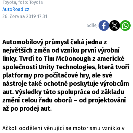
Toyota, foto: Toyota
ELEKTRO
AutoRoad.cz
26. června 2019 17:31
NOVINKY ZE SVĚTA EV
Sdílej:
TESTY ELEKTROMOBILŮ
TRH S ELEKTROMOBILY
Automobilový průmysl čeká jedna z
RALLY
největších změn od vzniku první výrobní
linky. Tvrdí to Tim McDonough z americké
OSTATNÍ
společnosti Unity Technologies, která tvoří
TISKOVKY
platformy pro počítačové hry, ale své
ROZHOVORY
nástroje také ochotně poskytuje výrobcům
DAKAR
aut. Výsledky této spolupráce od základu
Z DOMOVA
změní celou řadu oborů – od projektování
ZE SVĚTA
až po prodej aut.
MOTORSPORT
Ačkoli oddělení věnující se motorismu vzniklo v