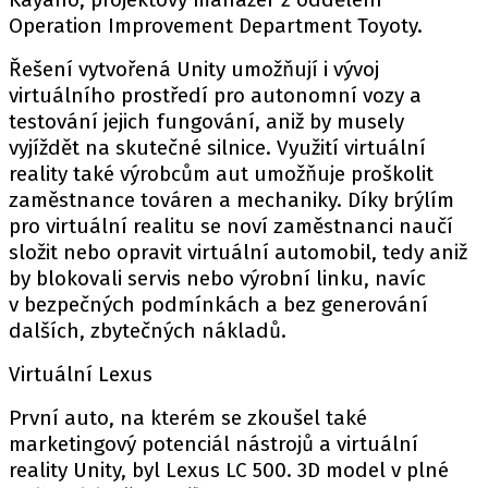
Operation Improvement Department Toyoty.
Řešení vytvořená Unity umožňují i vývoj
Provozovatelem serveru autoroad.cz je
virtuálního prostředí pro autonomní vozy a
INCORP MEDIA GROUP s.r.o., IČ: 118 23 054
testování jejich fungování, aniž by musely
vyjíždět na skutečné silnice. Využití virtuální
reality také výrobcům aut umožňuje proškolit
zaměstnance továren a mechaniky. Díky brýlím
pro virtuální realitu se noví zaměstnanci naučí
složit nebo opravit virtuální automobil, tedy aniž
by blokovali servis nebo výrobní linku, navíc
v bezpečných podmínkách a bez generování
dalších, zbytečných nákladů.
Virtuální Lexus
První auto, na kterém se zkoušel také
marketingový potenciál nástrojů a virtuální
reality Unity, byl Lexus LC 500. 3D model v plné