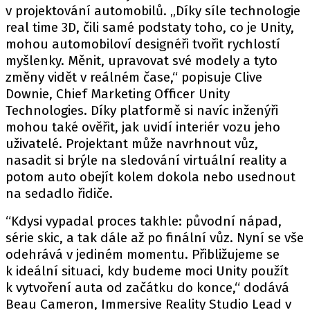
v projektování automobilů. „Díky síle technologie
real time 3D, čili samé podstaty toho, co je Unity,
mohou automobiloví designéři tvořit rychlostí
myšlenky. Měnit, upravovat své modely a tyto
změny vidět v reálném čase,“ popisuje Clive
Downie, Chief Marketing Officer Unity
Technologies. Díky platformě si navíc inženýři
mohou také ověřit, jak uvidí interiér vozu jeho
uživatelé. Projektant může navrhnout vůz,
nasadit si brýle na sledování virtuální reality a
potom auto obejít kolem dokola nebo usednout
na sedadlo řidiče.
“Kdysi vypadal proces takhle: původní nápad,
série skic, a tak dále až po finální vůz. Nyní se vše
odehrává v jediném momentu. Přibližujeme se
k ideální situaci, kdy budeme moci Unity použít
k vytvoření auta od začátku do konce,“ dodává
Beau Cameron, Immersive Reality Studio Lead v