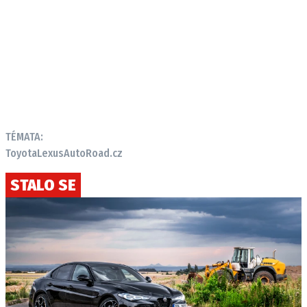
TÉMATA:
Toyota
Lexus
AutoRoad.cz
STALO SE