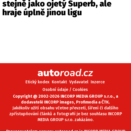
stejně jako ojetý Superb, ale
hraje úplně jinou ligu
Etický kodex
Kontakt
Vydavatel
Inzerce
Osobní údaje / Cookies
Copyright @ 2002-2026 INCORP MEDIA GROUP s.r.o., a
dodavatelé INCORP images, Profimedia a ČTK.
Jakékoliv užití obsahu včetne převzetí, šíření či dalšího
zpřístupňování článků a fotografií je bez souhlasu INCORP
MEDIA GROUP s.r.o. zakázáno.