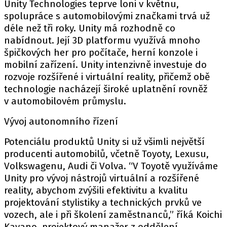
PIT LANE
Unity Technologies teprve loni v květnu,
spolupráce s automobilovými značkami trvá už
ČEŠI V AKCI
déle než tři roky. Unity má rozhodně co
FIA CEZ & POHÁRY
nabídnout. Její 3D platformu využívá mnoho
MEZINÁRODNÍ SCÉNA
špičkových her pro počítače, herní konzole i
mobilní zařízení. Unity intenzivně investuje do
rozvoje rozšířené i virtuální reality, přičemž obě
SLEDUJTE NÁS NA
|
technologie nacházejí široké uplatnění rovněž
v automobilovém průmyslu.
Máte příběh, fotku nebo video?
Vývoj autonomního řízení
Pošlete e-mail na autoroad.cz
Potenciálu produktů Unity si už všimli největší
producenti automobilů, včetně Toyoty, Lexusu,
ETICKÝ KODEX
Volkswagenu, Audi či Volva. “V Toyotě využíváme
KONTAKT
Unity pro vývoj nástrojů virtuální a rozšířené
reality, abychom zvýšili efektivitu a kvalitu
VYDAVATEL
projektování stylistiky a technických prvků ve
INZERCE
vozech, ale i při školení zaměstnanců,” říká Koichi
OSOBNÍ ÚDAJE / COOKIES
Kayano, projektový manažer z oddělení