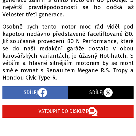
největší pravděpodobností se ho dočká až
Veloster třetí generace.
Provozovatelem serveru autoroad.cz je
Osobně bych tento motor moc rád viděl pod
INCORP MEDIA GROUP s.r.o., IČ: 118 23 054
kapotou nedávno představené faceliftované i30.
Již současné provedení i30 N Performance, které
se do naší redakční garáže dostalo v obou
karosářských variantách, je úžasný Hot-hatch. S
větším a hlavně silnějším motorem by se mohl
směle rovnat s Renaultem Megane R.S. Tropy a
Hondou Civic Type-R.
SDÍLEJ
SDÍLEJ
VSTOUPIT DO DISKUZE