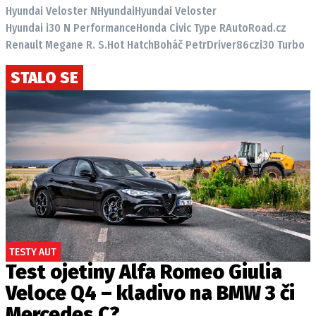
Hyundai Veloster N
Hyundai
Hyundai Veloster
Hyundai i30 N Performance
Honda Civic Type R
AutoRoad.cz
Renault Megane R. S.
Hot Hatch
Boháč Petr
Driver86cz
i30 Turbo
STALO SE
TESTY AUT
Test ojetiny Alfa Romeo Giulia
Veloce Q4 – kladivo na BMW 3 či
Mercedes C?