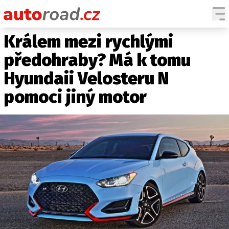
Králem mezi rychlými
AUTA
předohraby? Má k tomu
TESTY AUT
Hyundaii Velosteru N
NOVINKY
pomoci jiný motor
EKO
SPY
HISTORIE
ZAJÍMAVOSTI
TECHNIKA
EKONOMIKA
ČESKÝ TRH
TUNING
PROFI