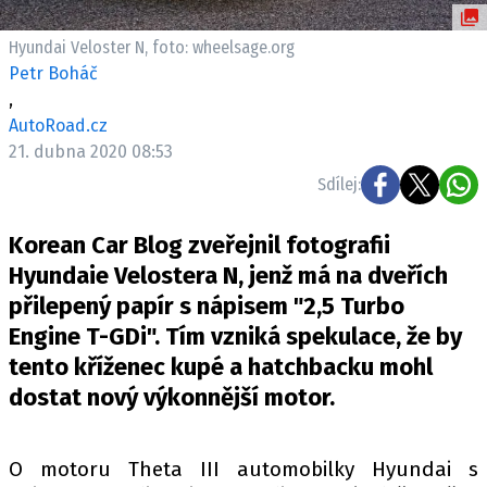
ELEKTRO
Hyundai Veloster N, foto: wheelsage.org
NOVINKY ZE SVĚTA EV
Petr Boháč
,
TESTY ELEKTROMOBILŮ
AutoRoad.cz
TRH S ELEKTROMOBILY
21. dubna 2020 08:53
RALLY
Sdílej:
OSTATNÍ
Korean Car Blog zveřejnil fotografii
TISKOVKY
Hyundaie Velostera N, jenž má na dveřích
ROZHOVORY
přilepený papír s nápisem "2,5 Turbo
DAKAR
Engine T-GDi". Tím vzniká spekulace, že by
Z DOMOVA
tento kříženec kupé a hatchbacku mohl
ZE SVĚTA
dostat nový výkonnější motor.
MOTORSPORT
O motoru Theta III automobilky Hyundai s