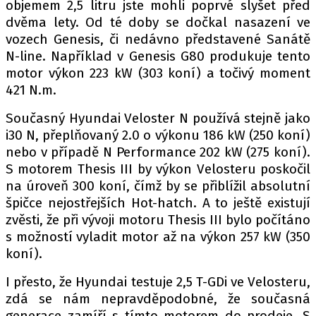
PIT LANE
objemem 2,5 litru jste mohli poprvé slyšet před
dvěma lety. Od té doby se dočkal nasazení ve
ČEŠI V AKCI
vozech Genesis, či nedávno představené Sanátě
FIA CEZ & POHÁRY
N-line. Například v Genesis G80 produkuje tento
MEZINÁRODNÍ SCÉNA
motor výkon 223 kW (303 koní) a točivý moment
421 N.m.
SLEDUJTE NÁS NA
|
Současný Hyundai Veloster N používá stejně jako
i30 N, přeplňovaný 2.0 o výkonu 186 kW (250 koní)
nebo v případě N Performance 202 kW (275 koní).
Máte příběh, fotku nebo video?
S motorem Thesis III by výkon Velosteru poskočil
Pošlete e-mail na autoroad.cz
na úroveň 300 koní, čímž by se přiblížil absolutní
špičce nejostřejších Hot-hatch. A to ještě existují
zvěsti, že při vývoji motoru Thesis III bylo počítáno
ETICKÝ KODEX
s možností vyladit motor až na výkon 257 kW (350
KONTAKT
koní).
VYDAVATEL
I přesto, že Hyundai testuje 2,5 T-GDi ve Velosteru,
INZERCE
zdá se nám nepravděpodobné, že současná
OSOBNÍ ÚDAJE / COOKIES
generace zamíří s tímto motorem do prodeje. S