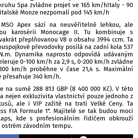
ruhu Spa zvládne projet ve 165 km/hItaly - 90
v italské Monze nezpomalí pod 145 km/h
MSO Apex sází na neuvěřitelně lehkou, ale
ou karosérii Monocage II. Tu kombinuje s
vakrát přeplňovanou V8 o obsahu 3994 ccm. Ta
uspojkové převodovky posílá na zadní kola 537
 N.m. Dynamika naprosto odpovídá udávaným
leruje 0-100 km/h za 2,9 s, 0-200 km/h zvládne
 300 km/h proběhne v čase 21,4 s. Maximální
e přesahuje 340 km/h.
uje na sumě 288 813 GBP (8 400 000 Kč). V této
a nejen exkluzivita vlastnictví pouze jednoho z
usů, ale i VIP zažité na trati Velké Ceny. Ta
ss FIA Formule 1". Majitelé se tak budou moci
 Laps, kde s profesionálním řidičem obkrouží
v ostrém závodním tempu.