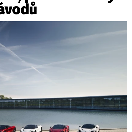
ávodů
ydavatel
Inzerce
Osobní údaje / Cookies
autoroad.cz je INCORP MEDIA GROUP s.r.o., IČ: 118 23 054