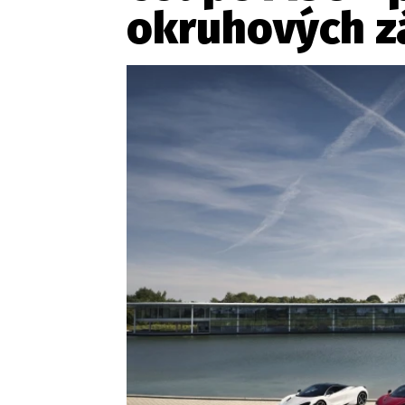
okruhových z
Etický kodex
Kontakt
V
Provozovatelem serveru 