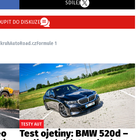
SDÍLEJ
UPIT DO DISKUZE
okruh
AutoRoad.cz
Formule 1
TESTY AUT
eo
Test ojetiny: BMW 520d –