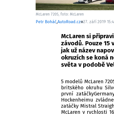
McLaren 720S, foto: McLaren
Petr Boháč
,
AutoRoad.cz
27. září 2019 15:
McLaren si připrav
závodů. Pouze 15 v
jak už název napov
okruzích se koná n
světa v podobě Vel
5 modelů McLaren 720S
britského okruhu Sil
první zatáčkyGerma
Hockenheimu zvládne
zatáčky Mistral Strai
McLaren v rychlosti 1