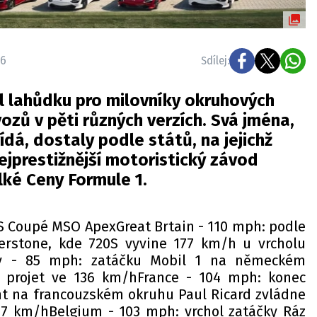
46
Sdílej:
il lahůdku pro milovníky okruhových
ozů v pěti různých verzích. Svá jména,
ídá, dostaly podle států, na jejichž
ejprestižnější motoristický závod
ké Ceny Formule 1.
 Coupé MSO ApexGreat Brtain - 110 mph: podle
verstone, kde 720S vyvine 177 km/h u vrcholu
ny - 85 mph: zatáčku Mobil 1 na německém
 projet ve 136 km/hFrance - 104 mph: konec
ght na francouzském okruhu Paul Ricard zvládne
67 km/hBelgium - 103 mph: vrchol zatáčky Ráz