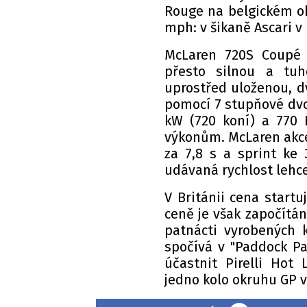
Rouge na belgickém ok
mph: v šikaně Ascari 
McLaren 720S Coupé 
přesto silnou a tuh
uprostřed uloženou, d
pomocí 7 stupňové dvo
kW (720 koní) a 770
výkonům. McLaren akce
za 7,8 s a sprint ke
udávaná rychlost lehc
V Británii cena start
ceně je však započítán
patnácti vyrobených k
spočívá v "Paddock Pa
účastnit Pirelli Hot
jedno kolo okruhu GP 