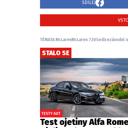
SDÍLEJ
VSTO
TÉMATA:
McLaren
McLaren 720S
edice
závodní 
STALO SE
TESTY AUT
Test ojetiny Alfa Rom