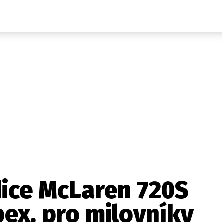
Auta
Elektro
Rally
Motorsport
Testy aut
Novinky ze světa EV
Ostatní
Pit Lane
Novinky
Testy elektromobilů
Tiskovky
Češi v akci
Eko
Trh s elektromobily
Rozhovory
FIA CEZ & Poháry
Spy
Dakar
Mezinárodní scéna
Historie
Z domova
Zajímavosti
Ze světa
Technika
Ekonomika
dice McLaren 720S
Český trh
ex, pro milovníky
Tuning
Profi