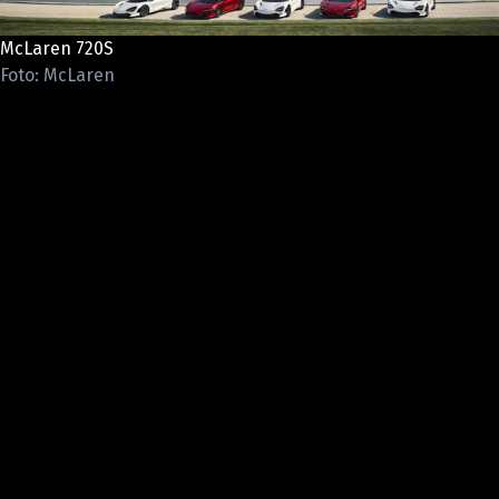
ELEKTRO
McLaren 720S
NOVINKY ZE SVĚTA EV
Foto: McLaren
TESTY ELEKTROMOBILŮ
TRH S ELEKTROMOBILY
RALLY
OSTATNÍ
TISKOVKY
ROZHOVORY
DAKAR
Z DOMOVA
ZE SVĚTA
MOTORSPORT