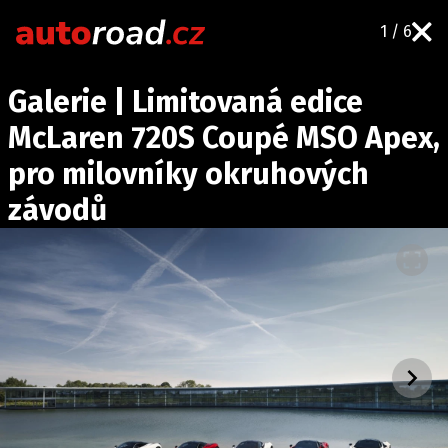
1 / 6
AUTA
Galerie | Limitovaná edice
TESTY AUT
McLaren 720S Coupé MSO Apex,
NOVINKY
pro milovníky okruhových
EKO
závodů
SPY
HISTORIE
ZAJÍMAVOSTI
TECHNIKA
EKONOMIKA
ČESKÝ TRH
TUNING
PROFI