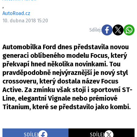
ELEKTRO
,
AutoRoad.cz
NOVINKY ZE SVĚTA EV
10. dubna 2018 15:20
TESTY ELEKTROMOBILŮ
Sdílej:
TRH S ELEKTROMOBILY
Automobilka Ford dnes představila novou
RALLY
generaci oblíbeného modelu Focus, který
překvapí hned několika novinkami. Tou
OSTATNÍ
pravděpodobně nejvýraznější je nový styl
TISKOVKY
crossoveru, který dostala název Focus
ROZHOVORY
Active. Za zmínku však stojí i sportovní ST-
DAKAR
Line, elegantní Vignale nebo prémiové
Z DOMOVA
Titanium, které se představilo jako kombi.
ZE SVĚTA
MOTORSPORT
SDÍLEJ
SDÍLEJ