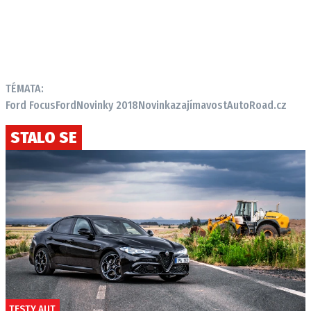
Provozovatelem serveru autoroad.cz je
INCORP MEDIA GROUP s.r.o., IČ: 118 23 054
TÉMATA:
Ford Focus
Ford
Novinky 2018
Novinka
zajímavost
AutoRoad.cz
STALO SE
TESTY AUT