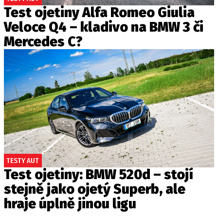
Test ojetiny Alfa Romeo Giulia
Veloce Q4 – kladivo na BMW 3 či
Mercedes C?
TESTY AUT
Test ojetiny: BMW 520d – stojí
stejně jako ojetý Superb, ale
hraje úplně jinou ligu