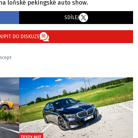
 na loňské pekingské auto show.
SDÍLEJ
UPIT DO DISKUZE
ncept
TESTY AUT