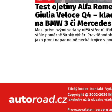
Test ojetiny Alfa Rom
Giulia Veloce Q4 – kla
na BMW 3 či Mercedes
Mezi prémiovými sedany nižší střední tří
stále poměrně široký výběr. Pravděpodo
jako první napadne německá trojice v p
BMW řady 3, Mercedes-Benz třídy C a Audi
Jsou to skvělá auta, která nabídnou velmi
zpracování, technologie i komfort, ale u 
motorizací často postrádají jednu důležit
emoce. Pokud ale hledáte auto, které ne
perfektním dopravním prostředkem, ale 
každém nastartování vám vykouzlí úsměv
tváři, možná by vás měla zajímat Alfa Ro
Giulia.
Etický kodex
Kontakt
Vyd
Copyright @ 2002-2026 INC
Jakékoliv užití obsahu včet
Provozovatelem serveru aut