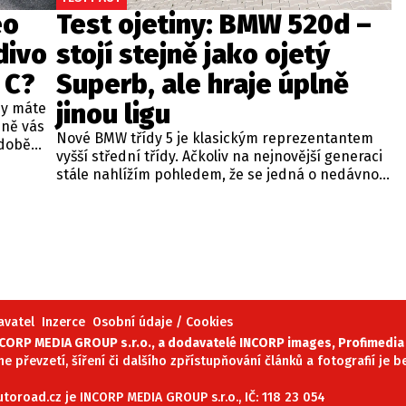
eo
Test ojetiny: BMW 520d –
divo
stojí stejně jako ojetý
 C?
Superb, ale hraje úplně
jinou ligu
dy máte
bně vás
Nové BMW třídy 5 je klasickým reprezentantem
odobě
vyšší střední třídy. Ačkoliv na nejnovější generaci
 A4.
stále nahlížím pohledem, že se jedná o nedávno
 dobré
představenou novinku, čas neúprosně letí a od
běžných
zahájení prodeje utekly už tři roky. Začíná se tedy
ou věc –
objevovat i na sekundárním trhu mezi zánovními
bude jen
vozy. Jeden takový kus jsme si vybrali do dnešní
při
recenze a to především proto, že stojí téměř
 na
stejně, jako zánovní Superb čtvrté generace.
meo
avatel
Inzerce
Osobní údaje / Cookies
ORP MEDIA GROUP s.r.o., a dodavatelé INCORP images, Profimedia 
ne převzetí, šíření či dalšího zpřístupňování článků a fotografií je
oroad.cz je INCORP MEDIA GROUP s.r.o., IČ: 118 23 054