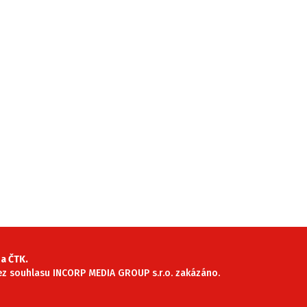
a ČTK.
 bez souhlasu INCORP MEDIA GROUP s.r.o. zakázáno.