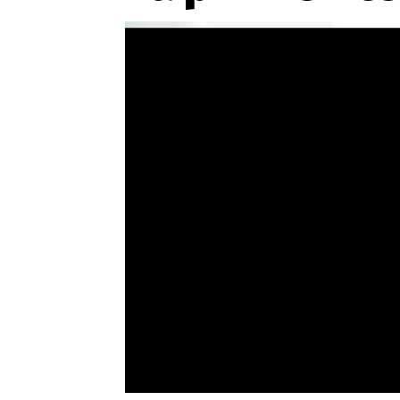
Etický kodex
Kontakt
V
Provozovatelem serveru 