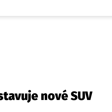
Auta
Elektro
Rally
Motorsport
Testy aut
Novinky ze světa EV
Ostatní
Pit Lane
Novinky
Testy elektromobilů
Tiskovky
Češi v akci
Eko
Trh s elektromobily
Rozhovory
FIA CEZ & Poháry
Spy
Dakar
Mezinárodní scéna
Historie
Z domova
Zajímavosti
Ze světa
Technika
Ekonomika
stavuje nové SUV
Český trh
Tuning
Profi