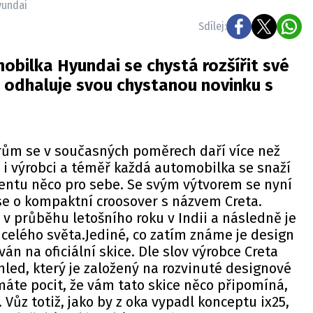
yundai
Sdílej:
obilka Hyundai se chystá rozšířit své
a odhaluje svou chystanou novinku s
ům se v současných poměrech daří více než
 i výrobci a téměř každá automobilka se snaží
mentu něco pro sebe. Se svým výtvorem se nyní
se o kompaktní croosover s názvem Creta.
 v průběhu letošního roku v Indii a následně je
celého světa.Jediné, co zatím známe je design
ván na oficiální skice. Dle slov výrobce Creta
led, který je založený na rozvinuté designové
 máte pocit, že vám tato skice něco připomíná,
Vůz totiž, jako by z oka vypadl konceptu ix25,