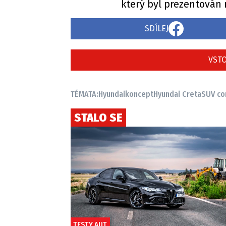
který byl prezentován
SDÍLEJ
VSTO
TÉMATA:
Hyundai
koncept
Hyundai Creta
SUV co
STALO SE
TESTY AUT