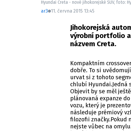
Hyundai Creta - nové jihokorejské SUV, foto: H
ar3
11. června 2015 13:45
Jihokorejská autom
výrobní portfolio 
názvem Creta.
Kompaktním crossover
dobře. To si uvědomují
urvat si z tohoto seg
chlubí Hyundai.Jedná 
Objevit by se měl ještě
plánovaná expanze do 
vozu, který je prezento
následuje prémiový vzh
filozofii značky.Pokud
nejste vůbec na omylu. 