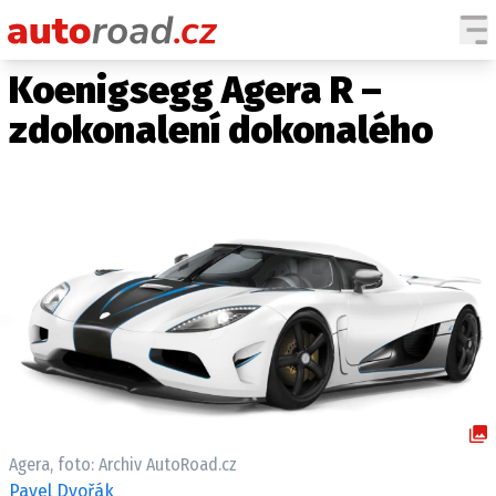
Koenigsegg Agera R –
AUTA
zdokonalení dokonalého
TESTY AUT
NOVINKY
EKO
SPY
HISTORIE
ZAJÍMAVOSTI
TECHNIKA
EKONOMIKA
ČESKÝ TRH
TUNING
Agera, foto: Archiv AutoRoad.cz
PROFI
Pavel Dvořák