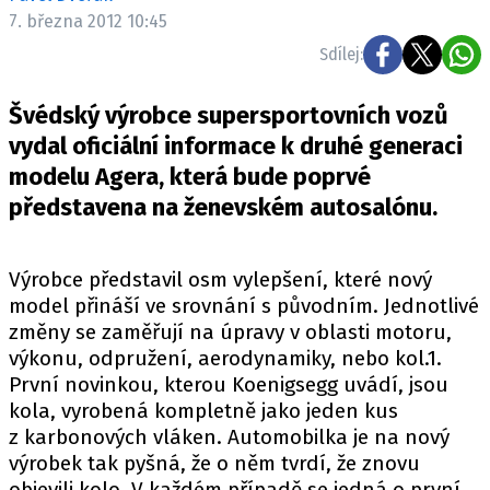
ELEKTRO
7. března 2012 10:45
Sdílej:
NOVINKY ZE SVĚTA EV
TESTY ELEKTROMOBILŮ
Švédský výrobce supersportovních vozů
TRH S ELEKTROMOBILY
vydal oficiální informace k druhé generaci
modelu Agera, která bude poprvé
RALLY
představena na ženevském autosalónu.
OSTATNÍ
TISKOVKY
Výrobce představil osm vylepšení, které nový
ROZHOVORY
model přináší ve srovnání s původním. Jednotlivé
DAKAR
změny se zaměřují na úpravy v oblasti motoru,
výkonu, odpružení, aerodynamiky, nebo kol.1.
Z DOMOVA
První novinkou, kterou Koenigsegg uvádí, jsou
ZE SVĚTA
kola, vyrobená kompletně jako jeden kus
z karbonových vláken. Automobilka je na nový
MOTORSPORT
výrobek tak pyšná, že o něm tvrdí, že znovu
objevili kolo. V každém případě se jedná o první