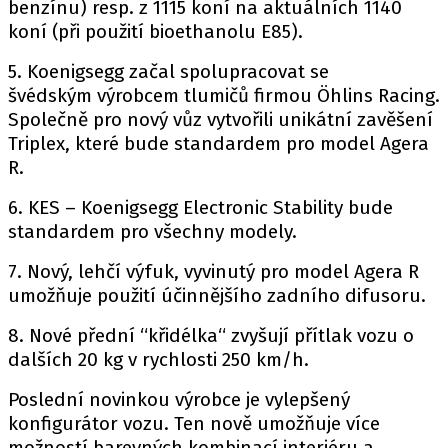
benzínu) resp. z 1115 koní na aktuálních 1140
koní (při použití bioethanolu E85).
5. Koenigsegg začal spolupracovat se
Provozovatelem serveru autoroad.cz je
švédským výrobcem tlumičů firmou Öhlins Racing.
INCORP MEDIA GROUP s.r.o., IČ: 118 23 054
Společně pro nový vůz vytvořili unikátní zavěšení
Triplex, které bude standardem pro model Agera
R.
6. KES – Koenigsegg Electronic Stability bude
standardem pro všechny modely.
7. Nový, lehčí výfuk, vyvinutý pro model Agera R
umožňuje použití účinnějšího zadního difusoru.
8. Nové přední “křidélka“ zvyšují přítlak vozu o
dalších 20 kg v rychlosti 250 km/h.
Poslední novinkou výrobce je vylepšený
konfigurátor vozu. Ten nově umožňuje více
možností barevných kombinací interiéru a