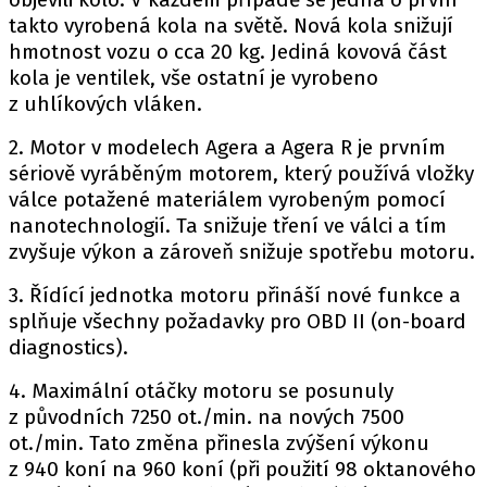
PIT LANE
takto vyrobená kola na světě. Nová kola snižují
ČEŠI V AKCI
hmotnost vozu o cca 20 kg. Jediná kovová část
FIA CEZ & POHÁRY
kola je ventilek, vše ostatní je vyrobeno
MEZINÁRODNÍ SCÉNA
z uhlíkových vláken.
2. Motor v modelech Agera a Agera R je prvním
SLEDUJTE NÁS NA
|
sériově vyráběným motorem, který používá vložky
válce potažené materiálem vyrobeným pomocí
nanotechnologií. Ta snižuje tření ve válci a tím
Máte příběh, fotku nebo video?
zvyšuje výkon a zároveň snižuje spotřebu motoru.
Pošlete e-mail na autoroad.cz
3. Řídící jednotka motoru přináší nové funkce a
splňuje všechny požadavky pro OBD II (on-board
ETICKÝ KODEX
diagnostics).
KONTAKT
4. Maximální otáčky motoru se posunuly
VYDAVATEL
z původních 7250 ot./min. na nových 7500
INZERCE
ot./min. Tato změna přinesla zvýšení výkonu
z 940 koní na 960 koní (při použití 98 oktanového
OSOBNÍ ÚDAJE / COOKIES