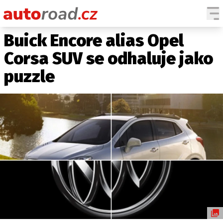
Buick Encore alias Opel
AUTA
Corsa SUV se odhaluje jako
TESTY AUT
puzzle
NOVINKY
EKO
SPY
HISTORIE
ZAJÍMAVOSTI
TECHNIKA
EKONOMIKA
ČESKÝ TRH
TUNING
PROFI