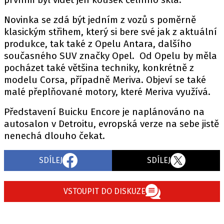
PIT LANE
ČEŠI V AKCI
Novinka se zdá být jedním z vozů s poměrně
klasickým střihem, který si bere své jak z aktuální
FIA CEZ & POHÁRY
produkce, tak také z Opelu Antara, dalšího
MEZINÁRODNÍ SCÉNA
současného SUV značky Opel. Od Opelu by měla
pocházet také většina techniky, konkrétně z
SLEDUJTE NÁS NA
|
modelu Corsa, případně Meriva. Objeví se také
malé přeplňované motory, které Meriva využívá.
Máte příběh, fotku nebo video?
Představení Buicku Encore je naplánováno na
autosalon v Detroitu, evropská verze na sebe jistě
Pošlete e-mail na autoroad.cz
nenechá dlouho čekat.
ETICKÝ KODEX
SDÍLEJ
SDÍLEJ
KONTAKT
VYDAVATEL
VSTOUPIT DO DISKUZE
INZERCE
OSOBNÍ ÚDAJE / COOKIES