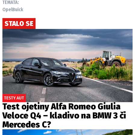
TÉMATA:
Opel
Buick
STALO SE
TESTY AUT
Test ojetiny Alfa Romeo Giulia
Veloce Q4 – kladivo na BMW 3 či
Mercedes C?