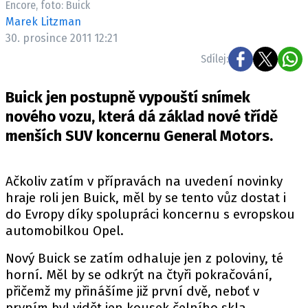
Encore, foto: Buick
ELEKTRO
Marek Litzman
30. prosince 2011 12:21
NOVINKY ZE SVĚTA EV
Sdílej:
TESTY ELEKTROMOBILŮ
TRH S ELEKTROMOBILY
Buick jen postupně vypouští snímek
RALLY
nového vozu, která dá základ nové třídě
menších SUV koncernu General Motors.
OSTATNÍ
TISKOVKY
Ačkoliv zatím v přípravách na uvedení novinky
ROZHOVORY
hraje roli jen Buick, měl by se tento vůz dostat i
DAKAR
do Evropy díky spolupráci koncernu s evropskou
Z DOMOVA
automobilkou Opel.
ZE SVĚTA
Nový Buick se zatím odhaluje jen z poloviny, té
horní. Měl by se odkrýt na čtyři pokračování,
MOTORSPORT
přičemž my přinášíme již první dvě, neboť v
prvním byl vidět jen kousek čelního skla.