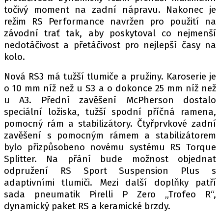
točivý moment na zadní nápravu. Nakonec je
režim RS Performance navržen pro použití na
závodní trať tak, aby poskytoval co nejmenší
nedotáčivost a přetáčivost pro nejlepší časy na
kolo.
Nová RS3 má tužší tlumiče a pružiny. Karoserie je
o 10 mm níž než u S3 a o dokonce 25 mm níž než
u A3. Přední zavěšení McPherson dostalo
speciální ložiska, tužší spodní příčná ramena,
pomocný rám a stabilizátory. Čtyřprvkové zadní
zavěšení s pomocným rámem a stabilizátorem
bylo přizpůsobeno novému systému RS Torque
Splitter. Na přání bude možnost objednat
odpružení RS Sport Suspension Plus s
adaptivními tlumiči. Mezi další doplňky patří
sada pneumatik Pirelli P Zero „Trofeo R“,
dynamický paket RS a keramické brzdy.