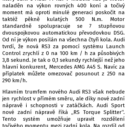
PIT LANE
naladěn na výkon rovných 400 koní a točivý
ČEŠI V AKCI
moment má oproti minulé generaci poskočit na
FIA CEZ & POHÁRY
taktéž pěkně kulatých 500 N.m. Motor
standardně spolupracuje se 7 stupňovou
MEZINÁRODNÍ SCÉNA
dvouspojkovou automatickou převodovkou DSG.
Od ní je výkon posílán na všechna čtyři kola. Audi
SLEDUJTE NÁS NA
|
tvrdí, že nová RS3 za pomocí systému Launch
Control zrychlí z 0 na 100 km / h za působivých
3,8 sekund. Je tak o 0,1 sekundy rychlejší než jeho
Máte příběh, fotku nebo video?
hlavní konkurent, Mercedes AMG A45 S. Navíc za
Pošlete e-mail na autoroad.cz
příplatek můžete omezovač posunout z 250 na
290 km/h.
ETICKÝ KODEX
Hlavním trumfem nového Audi RS3 však nebude
KONTAKT
jen rychlost v přímém směru, ale díky nové zadní
nápravě i schopnosti v zatáčkách. Audi Sport
VYDAVATEL
nové zadní nápravě říká „RS Torque Splitter“.
INZERCE
Tento systém umožňuje upravit rozdělení
OSOBNÍ ÚDAJE / COOKIES
točivého momentu mezi zadní kola. Na rozdíl od