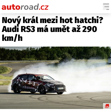
Nový král mezi hot hatchi?
AUTA
Audi RS3 má umět až 290
TESTY AUT
km/h
NOVINKY
EKO
SPY
HISTORIE
ZAJÍMAVOSTI
TECHNIKA
EKONOMIKA
ČESKÝ TRH
TUNING
PROFI