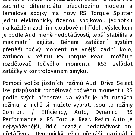
zadního diferenciálu předchozího modelu a
lamelové spojky má nový RS Torque Splitter
jednu elektronicky řízenou spojkovou jednotku
Provozovatelem serveru autoroad.cz je
na každém zadním kloubovém hřídeli. Výsledkem
INCORP MEDIA GROUP s.r.o., IČ: 118 23 054
je podle Audi méně nedotáčivosti, lepší stabilita a
maximální agilita. Během zatáčení systém
přenáší točivý moment na vnější zadní kolo,
zatímco v režimu RS Torque Rear umožňuje
rozdělovač točivého momentu RS3 zvládat
zatáčky v kontrolovaném smyku.
Pomocí voliče jízdních režimů Audi Drive Select
lze přizpůsobit rozdělovač točivého momentu RS
podle svých představ. Na výběr je pět různých
režimů, z nichž si můžete vybrat. Jsou to režimy
Comfort / Efficiency, Auto, Dynamic, RS
Performance a RS Torque Rear. Režim Auto je
nejvyváženější, řidič nezažije nedotáčivost ani
přetáčivost. Dynamický režim přenáší maximální