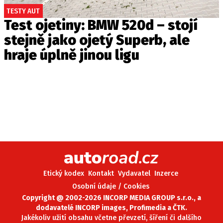
TESTY AUT
Test ojetiny: BMW 520d – stojí
stejně jako ojetý Superb, ale
hraje úplně jinou ligu
Etický kodex
Kontakt
Vydavatel
Inzerce
Osobní údaje / Cookies
Copyright @ 2002-2026 INCORP MEDIA GROUP s.r.o., a
dodavatelé INCORP images, Profimedia a ČTK.
Jakékoliv užití obsahu včetne převzetí, šíření či dalšího