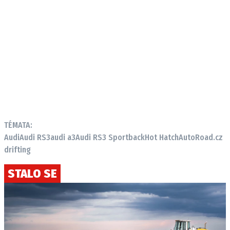
TÉMATA:
Audi
Audi RS3
audi a3
Audi RS3 Sportback
Hot Hatch
AutoRoad.cz
drifting
STALO SE