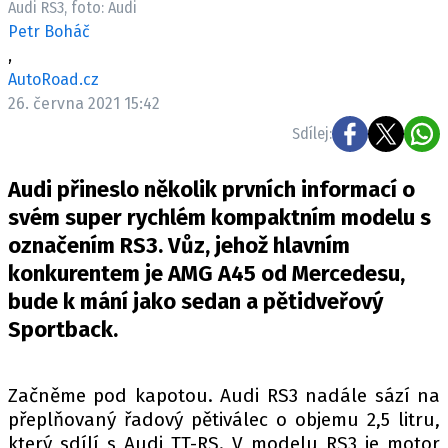
Audi RS3, foto: Audi
ELEKTRO
Petr Boháč
,
NOVINKY ZE SVĚTA EV
AutoRoad.cz
TESTY ELEKTROMOBILŮ
26. června 2021 15:42
TRH S ELEKTROMOBILY
Sdílej:
RALLY
Audi přineslo několik prvních informací o
OSTATNÍ
svém super rychlém kompaktním modelu s
TISKOVKY
označením RS3. Vůz, jehož hlavním
konkurentem je AMG A45 od Mercedesu,
ROZHOVORY
bude k mání jako sedan a pětidveřový
DAKAR
Sportback.
Z DOMOVA
ZE SVĚTA
Začněme pod kapotou. Audi RS3 nadále sází na
MOTORSPORT
přeplňovaný řadový pětiválec o objemu 2,5 litru,
který sdílí s Audi TT-RS. V modelu RS3 je motor