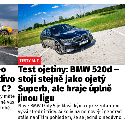
TESTY AUT
eo
Test ojetiny: BMW 520d –
divo
stojí stejně jako ojetý
 C?
Superb, ale hraje úplně
jinou ligu
dy máte
bně vás
Nové BMW třídy 5 je klasickým reprezentantem
odobě
vyšší střední třídy. Ačkoliv na nejnovější generaci
 A4.
stále nahlížím pohledem, že se jedná o nedávno
 dobré
představenou novinku, čas neúprosně letí a od
běžných
zahájení prodeje utekly už tři roky. Začíná se tedy