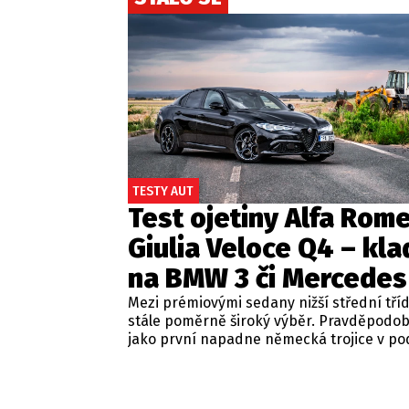
TESTY AUT
Test ojetiny Alfa Rom
Giulia Veloce Q4 – kla
na BMW 3 či Mercedes
Mezi prémiovými sedany nižší střední tří
stále poměrně široký výběr. Pravděpodo
jako první napadne německá trojice v p
BMW řady 3, Mercedes-Benz třídy C a Audi
Jsou to skvělá auta, která nabídnou velmi
zpracování, technologie i komfort, ale u 