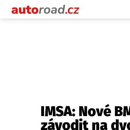
IMSA: Nové B
závodit na dv