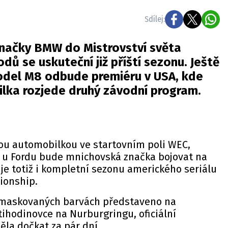
Sdílej:
značky BMW do Mistrovství světa
dů se uskuteční již příští sezonu. Ještě
odel M8 odbude premiéru v USA, kde
ka rozjede druhý závodní program.
u automobilkou ve startovním poli WEC,
 u Fordu bude mnichovská značka bojovat na
je totiž i kompletní sezonu amerického seriálu
ionship.
 maskovaných barvách představeno na
ihodinovce na Nurburgringu, oficiální
la dočkat za pár dní.