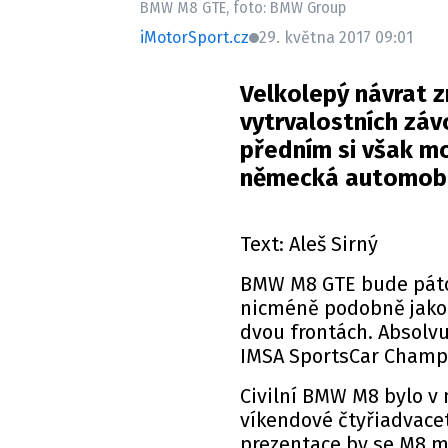
BMW M8 GTE, foto: BMW Group
iMotorSport.cz
29. května 2017 09:01
Velkolepý návrat 
vytrvalostních závo
předním si však m
německá automobil
Text: Aleš Sirný
BMW M8 GTE bude páto
nicméně podobně jako
dvou frontách. Absolvu
IMSA SportsCar Champ
Civilní BMW M8 bylo v
víkendové čtyřiadvacet
prezentace by se M8 mě