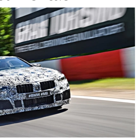
ydavatel
Inzerce
Osobní údaje / Cookies
autoroad.cz je INCORP MEDIA GROUP s.r.o., IČ: 118 23 054