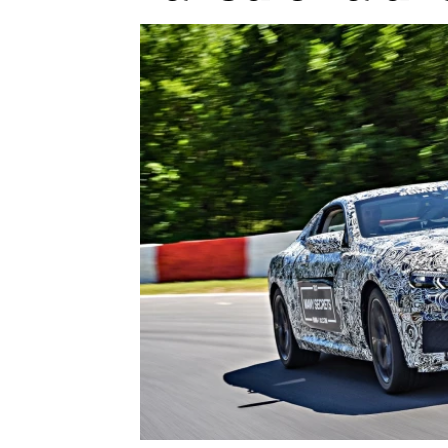
Etický kodex
Kontakt
V
Provozovatelem serveru 