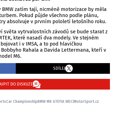
 v BMW zatím tají, nicméně motorizace by měla
 turbem. Pokud půjde všechno podle plánu,
try absolvuje v prvním pololetí letošního roku.
í světa vytrvalostních závodů se bude starat z
TEK, které nasadí dva modely. Ve stejném
bojovat i v IMSA, a to pod hlavičkou
 Bobbyho Rahala a Davida Lettermana, kteří v
model M6.
SDÍLEJ
UPIT DO DISKUZE
ortsCar Championship
BMW M8 GTE
FIA WEC
iMotorSport.cz