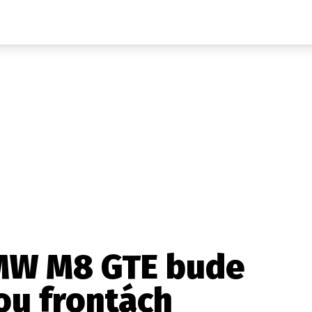
Auta
Elektro
Rally
Motorsport
Testy aut
Novinky ze světa EV
Ostatní
Pit Lane
Novinky
Testy elektromobilů
Tiskovky
Češi v akci
Eko
Trh s elektromobily
Rozhovory
FIA CEZ & Poháry
Spy
Dakar
Mezinárodní scéna
Historie
Z domova
Zajímavosti
Ze světa
Technika
Ekonomika
MW M8 GTE bude
Český trh
ou frontách
Tuning
Profi