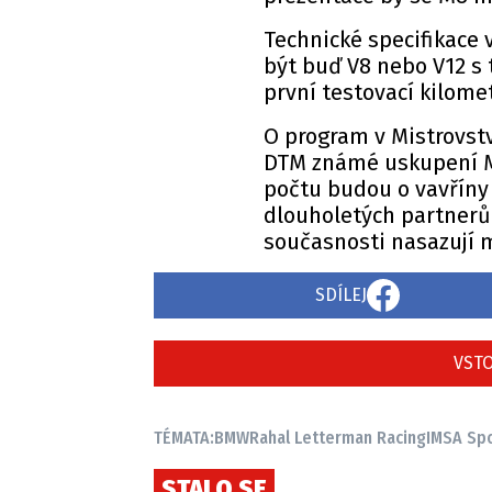
Technické specifikace
být buď V8 nebo V12 s
první testovací kilome
O program v Mistrovstv
DTM známé uskupení M
počtu budou o vavříny 
dlouholetých partnerů
současnosti nasazují 
SDÍLEJ
VSTO
TÉMATA:
BMW
Rahal Letterman Racing
IMSA Sp
STALO SE