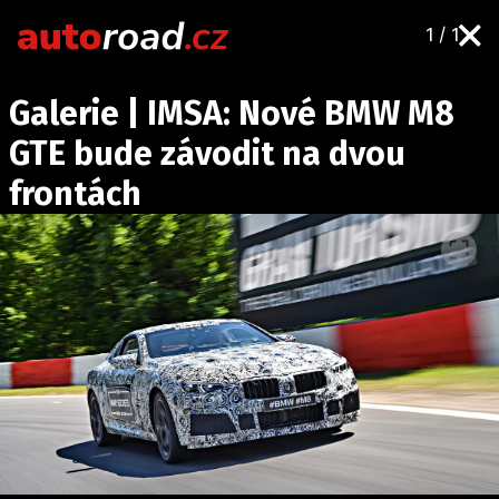
1 / 1
AUTA
Galerie | IMSA: Nové BMW M8
TESTY AUT
GTE bude závodit na dvou
NOVINKY
frontách
EKO
SPY
HISTORIE
ZAJÍMAVOSTI
TECHNIKA
EKONOMIKA
ČESKÝ TRH
TUNING
PROFI