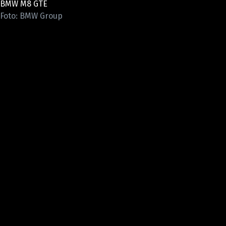
BMW M8 GTE
ELEKTRO
Foto: BMW Group
NOVINKY ZE SVĚTA EV
TESTY ELEKTROMOBILŮ
TRH S ELEKTROMOBILY
RALLY
OSTATNÍ
TISKOVKY
ROZHOVORY
DAKAR
Z DOMOVA
ZE SVĚTA
MOTORSPORT