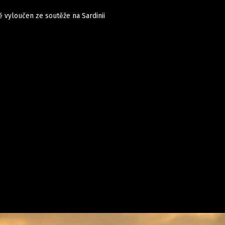
 vyloučen ze soutěže na Sardinii
Auta
Elektro
Rally
Motorsport
Testy aut
Novinky ze světa EV
Ostatní
Pit Lane
Novinky
Testy elektromobilů
Tiskovky
Češi v akci
Eko
Trh s elektromobily
Rozhovory
FIA CEZ & Poháry
Spy
Dakar
Mezinárodní scéna
Historie
Z domova
Zajímavosti
Ze světa
Technika
Ekonomika
Český trh
Tuning
Profi