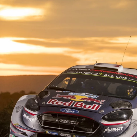
ydavatel
Inzerce
Osobní údaje / Cookies
autoroad.cz je INCORP MEDIA GROUP s.r.o., IČ: 118 23 054