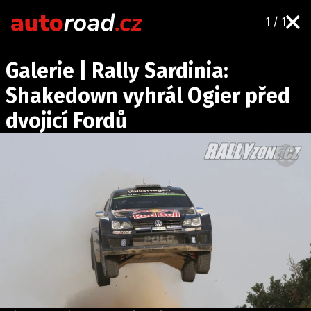
1 / 1
AUTA
Galerie | Rally Sardinia:
TESTY AUT
Shakedown vyhrál Ogier před
NOVINKY
dvojicí Fordů
EKO
SPY
HISTORIE
ZAJÍMAVOSTI
TECHNIKA
EKONOMIKA
ČESKÝ TRH
TUNING
PROFI