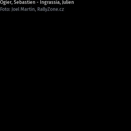
Ogier, Sebastien - Ingrassia, Julien
ELEKTRO
Foto: Joel Martin, RallyZone.cz
NOVINKY ZE SVĚTA EV
TESTY ELEKTROMOBILŮ
TRH S ELEKTROMOBILY
RALLY
OSTATNÍ
TISKOVKY
ROZHOVORY
DAKAR
Z DOMOVA
ZE SVĚTA
MOTORSPORT