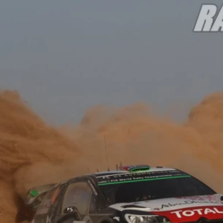
ydavatel
Inzerce
Osobní údaje / Cookies
autoroad.cz je INCORP MEDIA GROUP s.r.o., IČ: 118 23 054