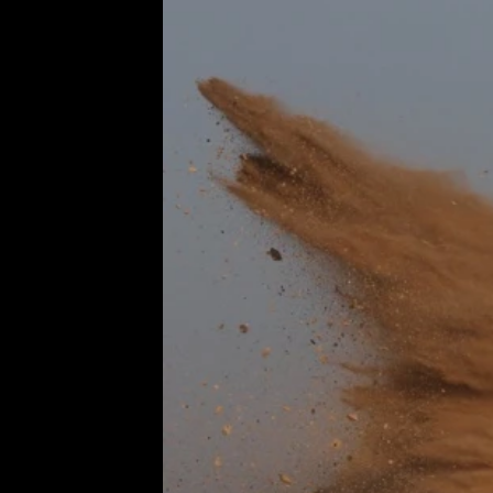
Etický kodex
Kontakt
V
Provozovatelem serveru 