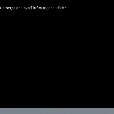
 Ostberga opalovací krém na jeho uších?
Auta
Elektro
Rally
Motorsport
Testy aut
Novinky ze světa EV
Ostatní
Pit Lane
Novinky
Testy elektromobilů
Tiskovky
Češi v akci
Eko
Trh s elektromobily
Rozhovory
FIA CEZ & Poháry
Spy
Dakar
Mezinárodní scéna
Historie
Z domova
Zajímavosti
Ze světa
Technika
Ekonomika
Český trh
Tuning
Profi