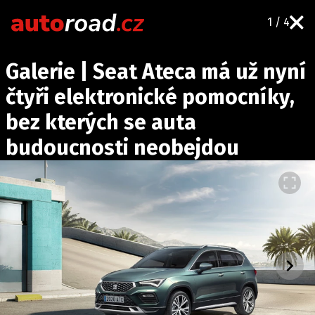
1 / 4
AUTA
Galerie | Seat Ateca má už nyní
TESTY AUT
čtyři elektronické pomocníky,
NOVINKY
bez kterých se auta
EKO
budoucnosti neobejdou
SPY
HISTORIE
ZAJÍMAVOSTI
TECHNIKA
EKONOMIKA
ČESKÝ TRH
TUNING
PROFI