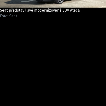
ELEKTRO
Seat představil své modernizované SUV Ateca
NOVINKY ZE SVĚTA EV
Foto: Seat
TESTY ELEKTROMOBILŮ
TRH S ELEKTROMOBILY
RALLY
OSTATNÍ
TISKOVKY
ROZHOVORY
DAKAR
Z DOMOVA
ZE SVĚTA
MOTORSPORT