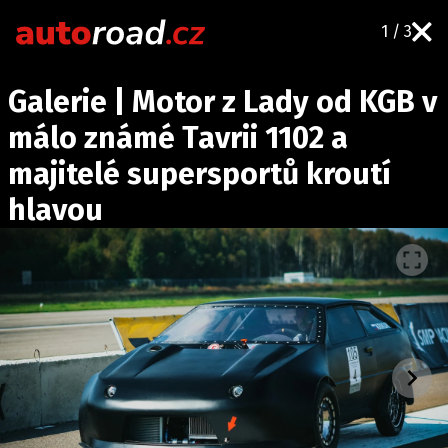
1 / 3
AUTA
Galerie | Motor z Lady od KGB v
TESTY AUT
málo známé Tavrii 1102 a
NOVINKY
majitelé supersportů kroutí
EKO
hlavou
SPY
HISTORIE
ZAJÍMAVOSTI
TECHNIKA
EKONOMIKA
ČESKÝ TRH
TUNING
PROFI