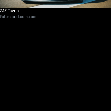
ELEKTRO
ZAZ Tavria
NOVINKY ZE SVĚTA EV
Foto: carakoom.com
TESTY ELEKTROMOBILŮ
TRH S ELEKTROMOBILY
RALLY
OSTATNÍ
TISKOVKY
ROZHOVORY
DAKAR
Z DOMOVA
ZE SVĚTA
MOTORSPORT