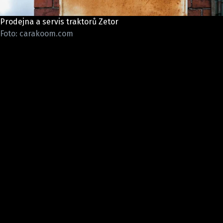
ELEKTRO
Prodejna a servis traktorů Zetor
NOVINKY ZE SVĚTA EV
Foto: carakoom.com
TESTY ELEKTROMOBILŮ
TRH S ELEKTROMOBILY
RALLY
OSTATNÍ
TISKOVKY
ROZHOVORY
DAKAR
Z DOMOVA
ZE SVĚTA
MOTORSPORT