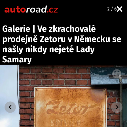
2 / 6
AUTA
Galerie | Ve zkrachovalé
TESTY AUT
prodejně Zetoru v Německu se
NOVINKY
našly nikdy nejeté Lady
EKO
Samary
SPY
HISTORIE
ZAJÍMAVOSTI
TECHNIKA
EKONOMIKA
ČESKÝ TRH
TUNING
PROFI