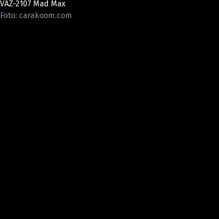
VAZ-2107 Mad Max
ELEKTRO
Foto: carakoom.com
NOVINKY ZE SVĚTA EV
TESTY ELEKTROMOBILŮ
TRH S ELEKTROMOBILY
RALLY
OSTATNÍ
TISKOVKY
ROZHOVORY
DAKAR
Z DOMOVA
ZE SVĚTA
MOTORSPORT