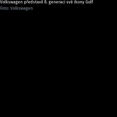
Volkswagen představil 8. generaci své ikony Golf
ELEKTRO
Foto: Volkswagen
NOVINKY ZE SVĚTA EV
TESTY ELEKTROMOBILŮ
TRH S ELEKTROMOBILY
RALLY
OSTATNÍ
TISKOVKY
ROZHOVORY
DAKAR
Z DOMOVA
ZE SVĚTA
MOTORSPORT