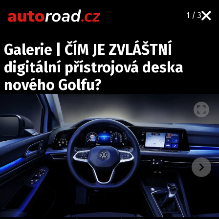
1 / 3
AUTA
Galerie | ČÍM JE ZVLÁŠTNÍ
TESTY AUT
digitální přístrojová deska
NOVINKY
nového Golfu?
EKO
SPY
HISTORIE
ZAJÍMAVOSTI
TECHNIKA
EKONOMIKA
ČESKÝ TRH
TUNING
PROFI